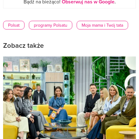
Bądź na bieżąco!
Obserwuj nas w Google
.
Polsat
programy Polsatu
Moja mama i Twój tata
Zobacz także