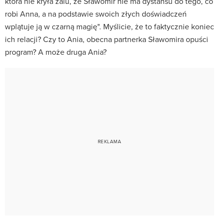
która nie kryła żalu, że Sławomir nie ma dystansu do tego, co
robi Anna, a na podstawie swoich złych doświadczeń
wplątuje ją w czarną magię". Myślicie, że to faktycznie koniec
ich relacji? Czy to Ania, obecna partnerka Sławomira opuści
program? A może druga Ania?