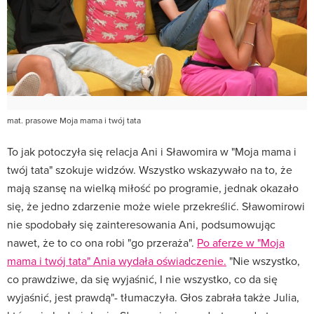
mat. prasowe Moja mama i twój tata
To jak potoczyła się relacja Ani i Sławomira w "Moja mama i
twój tata" szokuje widzów. Wszystko wskazywało na to, że
mają szansę na wielką miłość po programie, jednak okazało
się, że jedno zdarzenie może wiele przekreślić. Sławomirowi
nie spodobały się zainteresowania Ani, podsumowując
nawet, że to co ona robi "go przeraża".
Po aferze w "Moja
mama i twój tata" Ania wydała oświadczenie.
"Nie wszystko,
co prawdziwe, da się wyjaśnić, I nie wszystko, co da się
wyjaśnić, jest prawdą"- tłumaczyła. Głos zabrała także Julia,