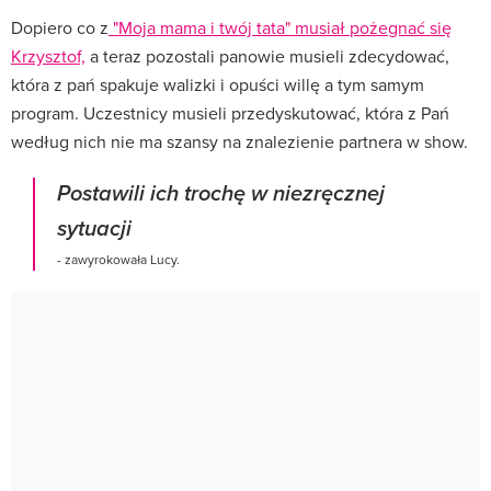
Dopiero co z
"Moja mama i twój tata" musiał pożegnać się
Krzysztof,
a teraz pozostali panowie musieli zdecydować,
która z pań spakuje walizki i opuści willę a tym samym
program. Uczestnicy musieli przedyskutować, która z Pań
według nich nie ma szansy na znalezienie partnera w show.
Postawili ich trochę w niezręcznej
sytuacji
- zawyrokowała Lucy.