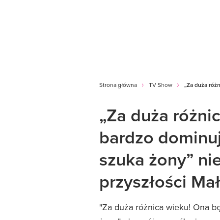
Strona główna
TV Show
„Za duża różn
„Za duża różni
bardzo dominuj
szuka żony” ni
przyszłości Mał
"Za duża różnica wieku! Ona bę