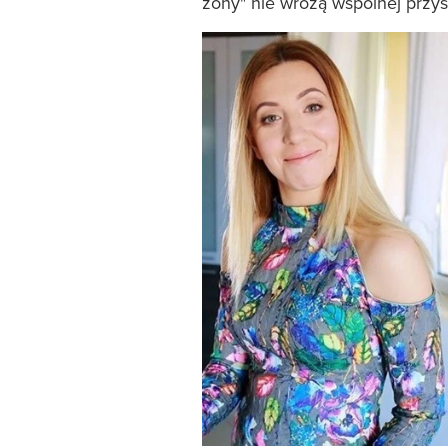
żony" nie wróżą wspólnej przys