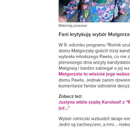
Materiały prasowe
Fani krytykują wybór Małgorza
W 9. odcinku programu "Rolnik sz
domu Małgorzaty gościli trzej kandyd
wybrała młodszego Pawła, co nie z
pierwszego dnia wizyty kandydatów
Małgosią i bardzo zabiegał o jej wz
Małgorzata to właśnie jego wskaz
domu Pawła. Jednak zanim dowiemy s
komentarze fanów odnośnie decyzj
Zobacz też:
Justyna wbiła szpilę Karolowi! z 
już..."
Wybór rolniczki wzbudził skraje e
Jedni są zachwyceni, a inni... nie