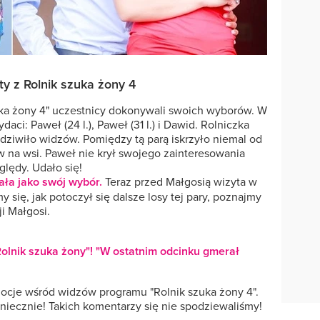
ty z Rolnik szuka żony 4
uka żony 4" uczestnicy dokonywali swoich wyborów. W
aci: Paweł (24 l.), Paweł (31 l.) i Dawid. Rolniczka
dziwiło widzów. Pomiędzy tą parą iskrzyło niemal od
 na wsi. Paweł nie krył swojego zainteresowania
ględy. Udało się!
ała jako swój wybór.
Teraz przed Małgosią wizyta w
ię, jak potoczył się dalsze losy tej pary, poznajmy
i Małgosi.
"Rolnik szuka żony"! "W ostatnim odcinku gmerał
mocje wśród widzów programu "Rolnik szuka żony 4".
koniecznie! Takich komentarzy się nie spodziewaliśmy!