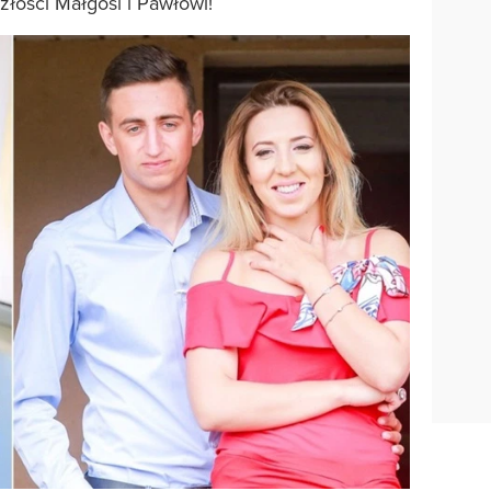
złości Małgosi i Pawłowi!