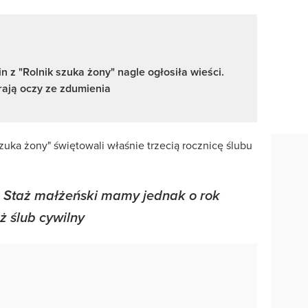
n z "Rolnik szuka żony" nagle ogłosiła wieści.
rają oczy ze zdumienia
szuka żony" świętowali właśnie trzecią rocznicę ślubu
. Staż małżeński mamy jednak o rok
ż ślub cywilny