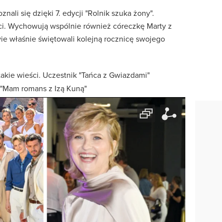
nali się dzięki 7. edycji "Rolnik szuka żony".
eci. Wychowują wspólnie również córeczkę Marty z
e właśnie świętowali kolejną rocznicę swojego
akie wieści. Uczestnik "Tańca z Gwiazdami"
 "Mam romans z Izą Kuną"