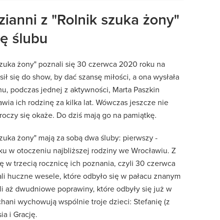
ianni z "Rolnik szuka żony"
cę ślubu
szuka żony" poznali się 30 czerwca 2020 roku na
sił się do show, by dać szansę miłości, a ona wysłała
amu, podczas jednej z aktywności, Marta Paszkin
wia ich rodzinę za kilka lat. Wówczas jeszcze nie
roczy się okaże. Do dziś mają go na pamiątkę.
szuka żony" mają za sobą dwa śluby: pierwszy -
ku w otoczeniu najbliższej rodziny we Wrocławiu. Z
się w trzecią rocznicę ich poznania, czyli 30 czerwca
li huczne wesele, które odbyło się w pałacu znanym
li aż dwudniowe poprawiny, które odbyły się już w
ani wychowują wspólnie troje dzieci: Stefanię (z
ia i Grację.