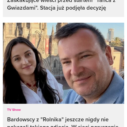
Gwiazdami". Stacja już podjęła decyzję
TV Show
Bardowscy z "Rolnika" jeszcze nigdy nie
pokazali takiego zdjęcia. W sieci poruszenie