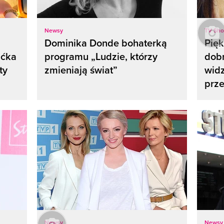
Newsy
TV Sh
Dominika Donde bohaterką
Pię
aćka
programu „Ludzie, którzy
dobr
ty
zmieniają świat”
widz
prze
Newsy
Newsy