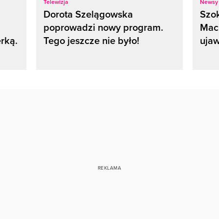
Telewizja
Newsy
Dorota Szelągowska
Szok
poprowadzi nowy program.
Maci
rką.
Tego jeszcze nie było!
ujaw