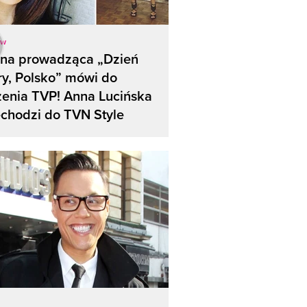
ow
kna prowadząca „Dzień
y, Polsko” mówi do
enia TVP! Anna Lucińska
chodzi do TVN Style