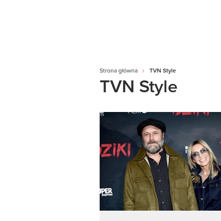
Strona główna
TVN Style
TVN Style