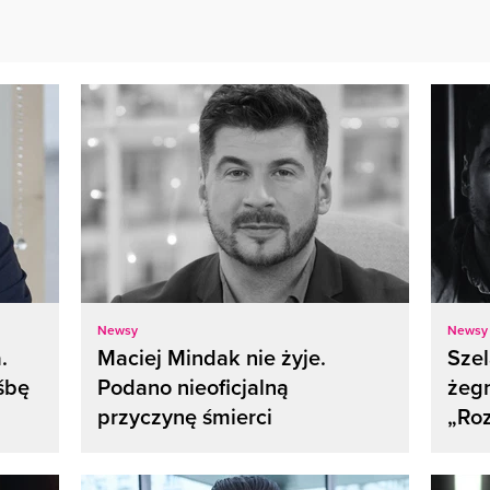
Newsy
Newsy
.
Maciej Mindak nie żyje.
Sze
śbę
Podano nieoficjalną
żegn
przyczynę śmierci
„Roz