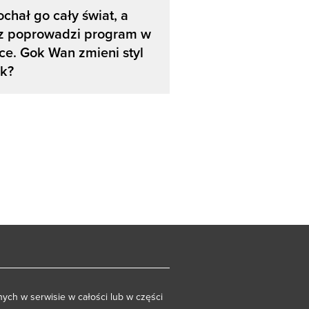
chał go cały świat, a
az poprowadzi program w
ce. Gok Wan zmieni styl
ek?
ych w serwisie w całości lub w części