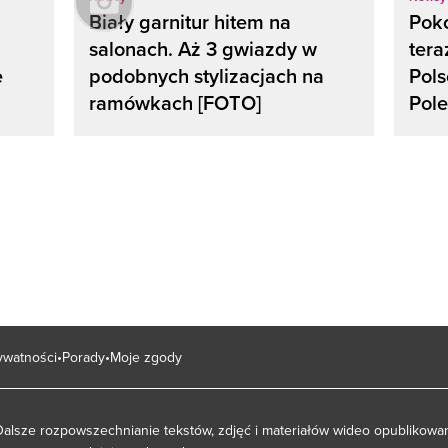
Biały garnitur hitem na
Poko
salonach. Aż 3 gwiazdy w
ter
e
podobnych stylizacjach na
Pols
ramówkach [FOTO]
Pol
rywatności
Porady
Moje zgody
Dalsze rozpowszechnianie tekstów, zdjęć i materiałów wideo opublikowan