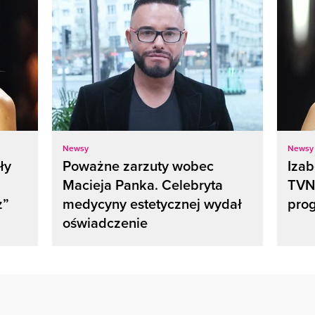
Newsy
Newsy
ły
Poważne zarzuty wobec
Izab
Macieja Panka. Celebryta
TVN
z”
medycyny estetycznej wydał
pro
oświadczenie