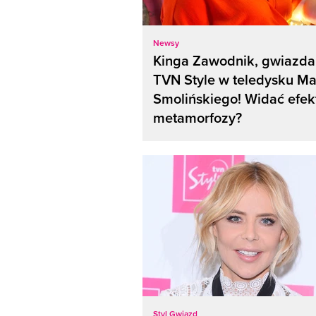
Newsy
Kinga Zawodnik, gwiazda
TVN Style w teledysku M
Smolińskiego! Widać efek
metamorfozy?
Styl Gwiazd