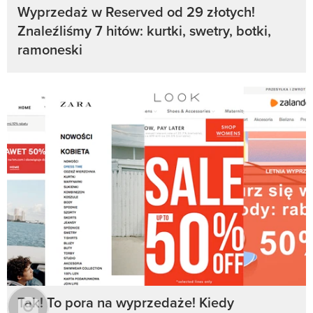
Wyprzedaż w Reserved od 29 złotych!
Znaleźliśmy 7 hitów: kurtki, swetry, botki,
ramoneski
Tak! To pora na wyprzedaże! Kiedy