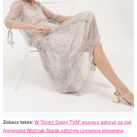
Zobacz także:
W "Dzień Dobry TVN" wszyscy patrzyli na nią!
Agnieszka Woźniak-Starak założyła czerwoną plisowaną