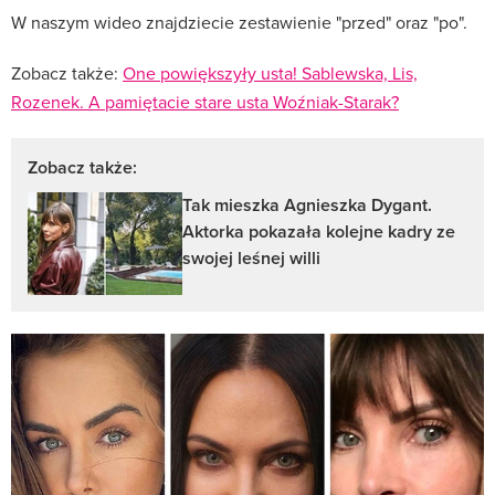
W naszym wideo znajdziecie zestawienie "przed" oraz "po".
Zobacz także:
One powiększyły usta! Sablewska, Lis,
Rozenek. A pamiętacie stare usta Woźniak-Starak?
Zobacz także:
Tak mieszka Agnieszka Dygant.
Aktorka pokazała kolejne kadry ze
swojej leśnej willi