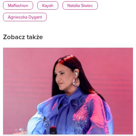
Maffashion
Kayah
Natalia Siwiec
Agnieszka Dygant
Zobacz także