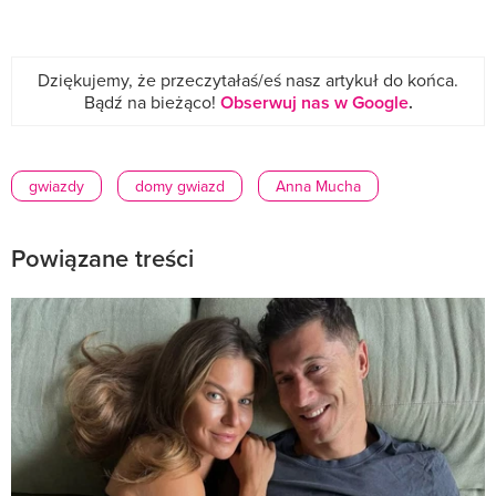
Dziękujemy, że przeczytałaś/eś nasz artykuł do końca.
Bądź na bieżąco!
Obserwuj nas w Google
.
gwiazdy
domy gwiazd
Anna Mucha
Powiązane treści