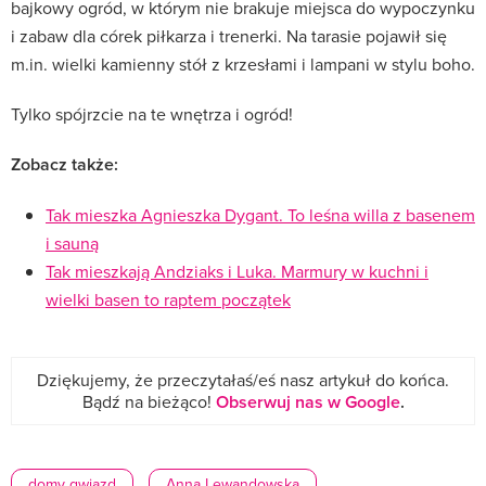
bajkowy ogród, w którym nie brakuje miejsca do wypoczynku
i zabaw dla córek piłkarza i trenerki. Na tarasie pojawił się
m.in. wielki kamienny stół z krzesłami i lampani w stylu boho.
Tylko spójrzcie na te wnętrza i ogród!
Zobacz także:
Tak mieszka Agnieszka Dygant. To leśna willa z basenem
i sauną
Tak mieszkają Andziaks i Luka. Marmury w kuchni i
wielki basen to raptem początek
Dziękujemy, że przeczytałaś/eś nasz artykuł do końca.
Bądź na bieżąco!
Obserwuj nas w Google
.
domy gwiazd
Anna Lewandowska