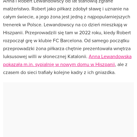
Anna i Robert Lewandowscy od lat stanowią zgrane
małżeństwo. Robert jako piłkarz zdobył sławę i uznanie na
całym świecie, a jego żona jest jedną z najpopularniejszych
trenerek w Polsce. Lewandowscy na co dzień mieszkają w
Hiszpanii. Przeprowadzili się tam w 2022 roku, kiedy Robert
rozpoczął grę w klubie FC Barcelona. Od samego początku
przeprowadzki żona piłkarza chętnie prezentowała wnętrza
luksusowej willi w słonecznej Katalonii.
Anna Lewandowska
pokazała m.in. sypialnię w nowym domu w Hiszpanii
, ale z
czasem do sieci trafiały kolejne kadry z ich gniazdka.