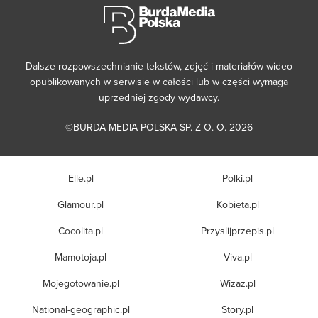
Dalsze rozpowszechnianie tekstów, zdjęć i materiałów wideo
opublikowanych w serwisie w całości lub w części wymaga
uprzedniej zgody wydawcy.
©BURDA MEDIA POLSKA SP. Z O. O. 2026
Elle.pl
Polki.pl
Glamour.pl
Kobieta.pl
Cocolita.pl
Przyslijprzepis.pl
Mamotoja.pl
Viva.pl
Mojegotowanie.pl
Wizaz.pl
National-geographic.pl
Story.pl