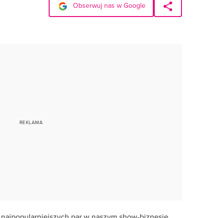
Obserwuj nas w Google
 z najpopularniejszych par w naszym show-biznesie.