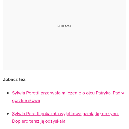
Zobacz też:
Sylwia Peretti przerwała milczenie o ojcu Patryka. Padły
gorzkie słowa
Sylwia Peretti pokazała wyjątkową pamiątkę po synu.
Dopiero teraz ją odzyskała