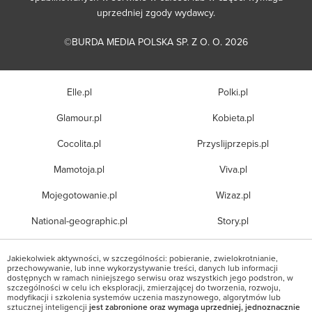
uprzedniej zgody wydawcy.
©BURDA MEDIA POLSKA SP. Z O. O. 2026
Elle.pl
Polki.pl
Glamour.pl
Kobieta.pl
Cocolita.pl
Przyslijprzepis.pl
Mamotoja.pl
Viva.pl
Mojegotowanie.pl
Wizaz.pl
National-geographic.pl
Story.pl
Jakiekolwiek aktywności, w szczególności: pobieranie, zwielokrotnianie,
przechowywanie, lub inne wykorzystywanie treści, danych lub informacji
dostępnych w ramach niniejszego serwisu oraz wszystkich jego podstron, w
szczególności w celu ich eksploracji, zmierzającej do tworzenia, rozwoju,
modyfikacji i szkolenia systemów uczenia maszynowego, algorytmów lub
sztucznej inteligencji
jest zabronione oraz wymaga uprzedniej, jednoznacznie