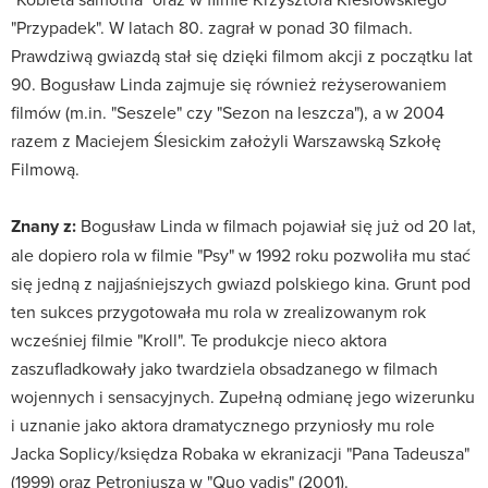
"Przypadek". W latach 80. zagrał w ponad 30 filmach.
Prawdziwą gwiazdą stał się dzięki filmom akcji z początku lat
90. Bogusław Linda zajmuje się również reżyserowaniem
filmów (m.in. "Seszele" czy "Sezon na leszcza"), a w 2004
razem z Maciejem Ślesickim założyli Warszawską Szkołę
Filmową.
Znany z:
Bogusław Linda w filmach pojawiał się już od 20 lat,
ale dopiero rola w filmie "Psy" w 1992 roku pozwoliła mu stać
się jedną z najjaśniejszych gwiazd polskiego kina. Grunt pod
ten sukces przygotowała mu rola w zrealizowanym rok
wcześniej filmie "Kroll". Te produkcje nieco aktora
zaszufladkowały jako twardziela obsadzanego w filmach
wojennych i sensacyjnych. Zupełną odmianę jego wizerunku
i uznanie jako aktora dramatycznego przyniosły mu role
Jacka Soplicy/księdza Robaka w ekranizacji "Pana Tadeusza"
(1999) oraz Petroniusza w "Quo vadis" (2001).