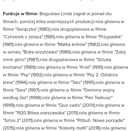
Funkcja w filmie:
Bogusław Linda zagrał w ponad stu
filmach, poniżej kilka ważniejszych produkcji:rola główna w
filmie "Gorączka" (1980);rola drugoplanowa w filmie
"Człowiek z żelaza" (1981);rola główna w filmie "Przypadek"
(1981);rola główna w filmie "Matka królów" (1982);rola główna
w serialu "Biała wizytówka" (1986);rola główna w filmie "Zabij
mnie glino" (1987);rola drugoplanowa w filmie "Sztuka
kochania" (1989):rola główna w filmie "Kroll" (1991);rola główna
w filmie "Psy" (1992);rola główna w filmie "Psy 2. Ostatnia
krew" (1994);rola główna w filmie "Tato" (1995);rola główna w
filmie "Sara" (1997);rola główna w filmie "Demony wojny
według Goi" (1998);rola główna w filmie "Pan Tadeusz"
(1999);rola główna w filmie "Quo vadis" (2001);rola główna w
filmie "1920 Bitwa warszawska" (2011);rola główna w filmie
"Sztos 2" (2011);rola główna w filmie "Pitbull. Nowe porządki"
(2015);rola główna w filmie "Kobiety mafii" (2018);rola główna