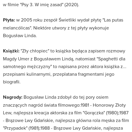
w filmie "Psy 3. W imię zasad" (2020).
Płyta:
w 2005 roku zespół Świetliki wydał płytę "Las putas
melancólicas". Niektóre utwory z tej płyty wykonuje
Bogusław Linda.
Książki:
"Zły chłopiec" to książka będąca zapisem rozmowy
Magdy Umer z Bogusławem Lindą, natomiast "Spaghetti dla
samotnego mężczyzny" to napisana przez aktora książka z...
przepisami kulinarnymi, przeplatana fragmentami jego
biografii.
Nagrody:
Bogusław Linda zdobył do tej pory osiem
znaczących nagród świata filmowego:1981 - Honorowy Złoty
Lew, najlepsza kreacja aktorska za film "Gorączka" (1980);1987
- Brązowe Lwy Gdańskie, najlepsza główna rola męska za film
"Przypadek" (1981);1988 - Brązowe Lwy Gdańskie, najlepsza