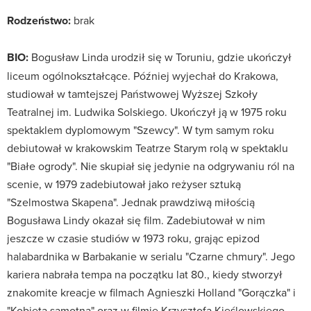
Rodzeństwo:
brak
BIO:
Bogusław Linda urodził się w Toruniu, gdzie ukończył
liceum ogólnokształcące. Później wyjechał do Krakowa,
studiował w tamtejszej Państwowej Wyższej Szkoły
Teatralnej im. Ludwika Solskiego. Ukończył ją w 1975 roku
spektaklem dyplomowym "Szewcy". W tym samym roku
debiutował w krakowskim Teatrze Starym rolą w spektaklu
"Białe ogrody". Nie skupiał się jedynie na odgrywaniu ról na
scenie, w 1979 zadebiutował jako reżyser sztuką
"Szelmostwa Skapena". Jednak prawdziwą miłością
Bogusława Lindy okazał się film. Zadebiutował w nim
jeszcze w czasie studiów w 1973 roku, grając epizod
halabardnika w Barbakanie w serialu "Czarne chmury". Jego
kariera nabrała tempa na początku lat 80., kiedy stworzył
znakomite kreacje w filmach Agnieszki Holland "Gorączka" i
"Kobieta samotna" oraz w filmie Krzysztofa Kieślowskiego