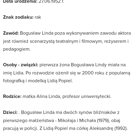
Data urodzenia:
27.06.1952 r.
Znak zodiaku:
rak
Zawód:
Bogusław Linda poza wykonywaniem zawodu aktora
jest również scenarzystą teatralnym i filmowym, reżyserem i
pedagogiem.
Osoby - związki:
pierwsza żona Bogusława Lindy miała na
imię Lidia. Po rozwodzie ożenił się w 2000 roku z popularną
fotografką i modelką Lidią Popiel.
Rodzice:
matka Alina Linda, profesor uniwersytecki.
Dzieci:
. Bogusław Linda ma dwóch synów bliźniaków z
pierwszego małżeństwa - Mikołaja i Michała (1979), obaj
pracują w policji. Z Lidią Popiel ma córkę Aleksandrę (1992).