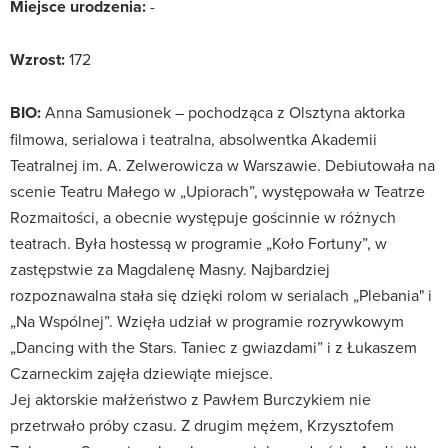
Miejsce urodzenia:
-
Wzrost:
172
BIO:
Anna Samusionek – pochodząca z Olsztyna aktorka
filmowa, serialowa i teatralna, absolwentka Akademii
Teatralnej im. A. Zelwerowicza w Warszawie. Debiutowała na
scenie Teatru Małego w „Upiorach”, występowała w Teatrze
Rozmaitości, a obecnie występuje gościnnie w różnych
teatrach. Była hostessą w programie „Koło Fortuny”, w
zastępstwie za Magdalenę Masny. Najbardziej
rozpoznawalna stała się dzięki rolom w serialach „Plebania" i
„Na Wspólnej”. Wzięła udział w programie rozrywkowym
„Dancing with the Stars. Taniec z gwiazdami” i z Łukaszem
Czarneckim zajęła dziewiąte miejsce.
Jej aktorskie małżeństwo z Pawłem Burczykiem nie
przetrwało próby czasu. Z drugim mężem, Krzysztofem