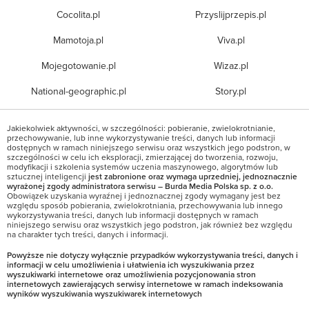
Cocolita.pl
Przyslijprzepis.pl
Mamotoja.pl
Viva.pl
Mojegotowanie.pl
Wizaz.pl
National-geographic.pl
Story.pl
Jakiekolwiek aktywności, w szczególności: pobieranie, zwielokrotnianie,
przechowywanie, lub inne wykorzystywanie treści, danych lub informacji
dostępnych w ramach niniejszego serwisu oraz wszystkich jego podstron, w
szczególności w celu ich eksploracji, zmierzającej do tworzenia, rozwoju,
modyfikacji i szkolenia systemów uczenia maszynowego, algorytmów lub
sztucznej inteligencji
jest zabronione oraz wymaga uprzedniej, jednoznacznie
wyrażonej zgody administratora serwisu – Burda Media Polska sp. z o.o.
Obowiązek uzyskania wyraźnej i jednoznacznej zgody wymagany jest bez
względu sposób pobierania, zwielokrotniania, przechowywania lub innego
wykorzystywania treści, danych lub informacji dostępnych w ramach
niniejszego serwisu oraz wszystkich jego podstron, jak również bez względu
na charakter tych treści, danych i informacji.
Powyższe nie dotyczy wyłącznie przypadków wykorzystywania treści, danych i
informacji w celu umożliwienia i ułatwienia ich wyszukiwania przez
wyszukiwarki internetowe oraz umożliwienia pozycjonowania stron
internetowych zawierających serwisy internetowe w ramach indeksowania
wyników wyszukiwania wyszukiwarek internetowych