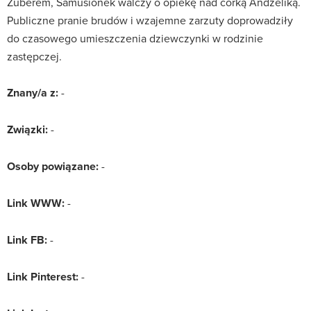
Zuberem, Samusionek walczy o opiekę nad córką Andżeliką.
Publiczne pranie brudów i wzajemne zarzuty doprowadziły
do czasowego umieszczenia dziewczynki w rodzinie
zastępczej.
Znany/a z:
-
Związki:
-
Osoby powiązane:
-
Link WWW:
-
Link FB:
-
Link Pinterest:
-