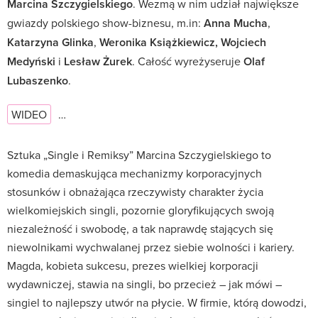
Marcina Szczygielskiego
. Wezmą w nim udział największe
gwiazdy polskiego show-biznesu, m.in:
Anna Mucha
,
Katarzyna Glinka
,
Weronika Książkiewicz, Wojciech
Medyński
i
Lesław Żurek
. Całość wyreżyseruje
Olaf
Lubaszenko
.
WIDEO
…
Sztuka „Single i Remiksy” Marcina Szczygielskiego to
komedia demaskująca mechanizmy korporacyjnych
stosunków i obnażająca rzeczywisty charakter życia
wielkomiejskich singli, pozornie gloryfikujących swoją
niezależność i swobodę, a tak naprawdę stających się
niewolnikami wychwalanej przez siebie wolności i kariery.
Magda, kobieta sukcesu, prezes wielkiej korporacji
wydawniczej, stawia na singli, bo przecież – jak mówi –
singiel to najlepszy utwór na płycie. W firmie, którą dowodzi,