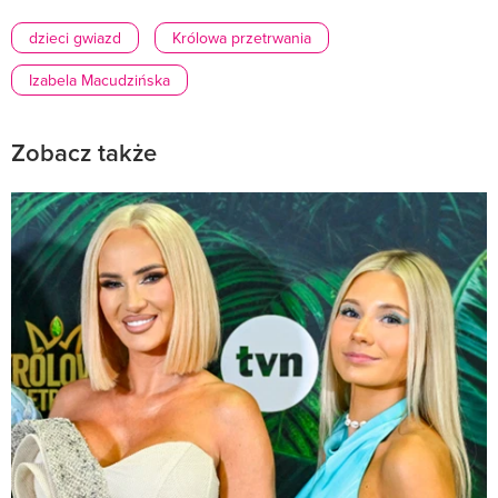
dzieci gwiazd
Królowa przetrwania
Izabela Macudzińska
Zobacz także