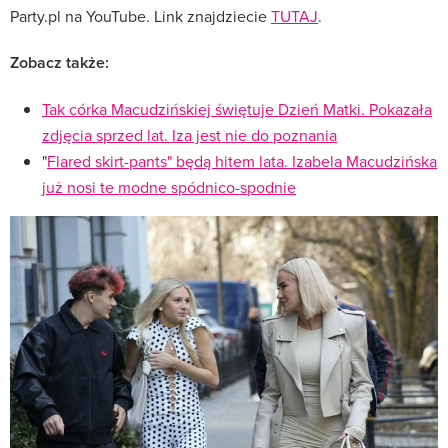
Party.pl na YouTube. Link znajdziecie
TUTAJ
.
Zobacz także:
Tak córka Macudzińskiej świętuje Dzień Matki. Pokazała
zdjęcia sprzed lat. Iza jest nie do poznania
"
Flared skirt-pants" będą hitem lata. Izabela Macudzińska
już nosi te modne spódnico-spodnie