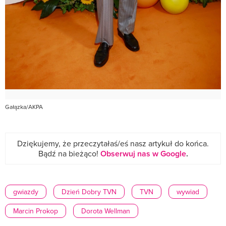
Gałązka/AKPA
Dziękujemy, że przeczytałaś/eś nasz artykuł do końca.
Bądź na bieżąco!
Obserwuj nas w Google
.
gwiazdy
Dzień Dobry TVN
TVN
wywiad
Marcin Prokop
Dorota Wellman