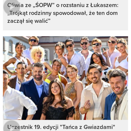
Oliwia ze „ŚOPW” o rozstaniu z Łukaszem:
„Trójkąt rodzinny spowodował, że ten dom
zaczął się walić”
Uczestnik 19. edycji "Tańca z Gwiazdami"