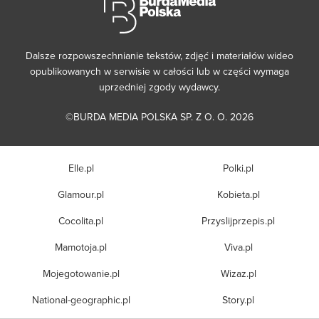
Dalsze rozpowszechnianie tekstów, zdjęć i materiałów wideo
opublikowanych w serwisie w całości lub w części wymaga
uprzedniej zgody wydawcy.
©BURDA MEDIA POLSKA SP. Z O. O. 2026
Elle.pl
Polki.pl
Glamour.pl
Kobieta.pl
Cocolita.pl
Przyslijprzepis.pl
Mamotoja.pl
Viva.pl
Mojegotowanie.pl
Wizaz.pl
National-geographic.pl
Story.pl