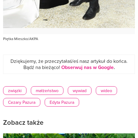
Piętka Mieszko/AKPA
Dziękujemy, że przeczytałaś/eś nasz artykuł do końca.
Bądź na bieżąco!
Obserwuj nas w Google
.
związki
małżeństwo
wywiad
wideo
Cezary Pazura
Edyta Pazura
Zobacz także