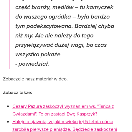
część branży, mediów – tu kamyczek
do waszego ogródka – była bardzo
tym podekscytowana. Bardziej chyba
niż my. Ale nie należy do tego
przywiązywać dużej wagi, bo czas
wszystko pokaże
- powiedział.
Zobaczcie nasz materiał wideo.
Zobacz także:
Cezary Pazura zaskoczył wyznaniem ws. "Tańca z
Gwiazdami". To on zastąpi Ewę Kasprzyk?
Halejcio ujawnia, w jakim wieku jej 5-letnia córka
zarobiła pierwsze pieniądze. Będziecie zaskoczeni