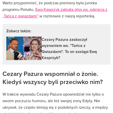
Warto przypomnieć, że podczas premiery była jurorka
programu Polsatu,
Ewa Kasprzyk zabrała głos ws. odejścia z
„Tańca z gwiazdami”
w rozmowie z naszą reporterką.
Zobacz także:
Cezary Pazura zaskoczył
wyznaniem ws. "Tańca z
Gwiazdami". To on zastąpi Ewę
Kasprzyk?
Cezary Pazura wspomniał o żonie.
Kiedyś wszyscy byli przeciwko nim?
W trakcie wywiadu Cezary Pazura opowiedział nie tylko o
swoim poczuciu humoru, ale też swojej żony Edyty. Nie
ukrywał, że często śmieją się z podobnych rzeczy, a między