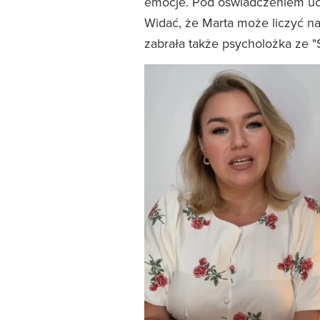
emocje. Pod oświadczeniem ucz
Widać, że Marta może liczyć n
zabrała także psycholożka ze "