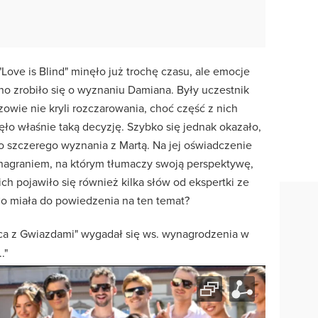
 "Love is Blind" minęło już trochę czasu, ale emocje
no zrobiło się o wyznaniu Damiana. Były uczestnik
idzowie nie kryli rozczarowania, choć część z nich
ło właśnie taką decyzję. Szybko się jednak okazało,
 szczerego wyznania z Martą. Na jej oświadczenie
 nagraniem, na którym tłumaczy swoją perspektywę,
ch pojawiło się również kilka słów od ekspertki ze
Co miała do powiedzenia na ten temat?
ańca z Gwiazdami" wygadał się ws. wynagrodzenia w
."