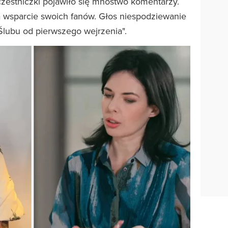
estniczki pojawiło się mnóstwo komentarzy.
a wsparcie swoich fanów. Głos niespodziewanie
Ślubu od pierwszego wejrzenia".