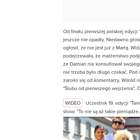
Od finału pierwszej polskiej edycji
jeszcze nie opadły. Niedawno głoś
ogłosił, że nie jest już z Martą. W
podejrzewała, że małżeństwo podję
że Damian nie konsultował swojego
nie trzeba było długo czekać. Pod
zaroiło się od komentarzy. Wśród ni
"Ślubu od pierwszego wejrzenia". 
WIDEO
Uczestnik 19. edycji "T
show. "To nie są aż takie pieniądze..