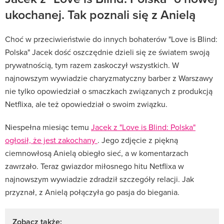
ukochanej. Tak poznali się z Anielą
Choć w przeciwieństwie do innych bohaterów "Love is Blind:
Polska" Jacek dość oszczędnie dzieli się ze światem swoją
prywatnością, tym razem zaskoczył wszystkich. W
najnowszym wywiadzie charyzmatyczny barber z Warszawy
nie tylko opowiedział o smaczkach związanych z produkcją
Netflixa, ale też opowiedział o swoim związku.
Niespełna miesiąc temu
Jacek z "Love is Blind: Polska"
ogłosił, że jest zakochany
. Jego zdjęcie z piękną
ciemnowłosą Anielą obiegło sieć, a w komentarzach
zawrzało. Teraz gwiazdor miłosnego hitu Netflixa w
najnowszym wywiadzie zdradził szczegóły relacji. Jak
przyznał, z Anielą połączyła go pasja do biegania.
Zobacz także: