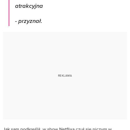
atrakcyjna
- przyznał.
Jak sam podkreślił, w show Netflixa czuł się niczym w