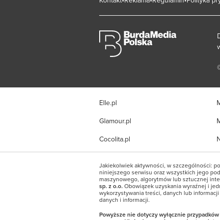
Elle.pl
M
Glamour.pl
M
Cocolita.pl
N
Jakiekolwiek aktywności, w szczególności: po
niniejszego serwisu oraz wszystkich jego pods
maszynowego, algorytmów lub sztucznej inte
sp. z o.o.
Obowiązek uzyskania wyraźnej i jed
wykorzystywania treści, danych lub informacj
danych i informacji.
Powyższe nie dotyczy wyłącznie przypadków wy