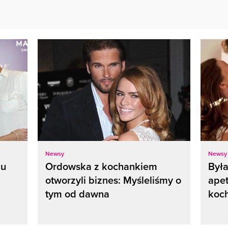
Newsy
Newsy
zu
Ordowska z kochankiem
Była
otworzyli biznes: Myśleliśmy o
apet
tym od dawna
koch