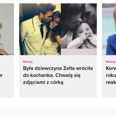
Newsy
Newsy
Była dziewczyna Zelta wróciła
Kor
w
do kochanka. Chwalą się
roku
zdjęciami z córką
reak