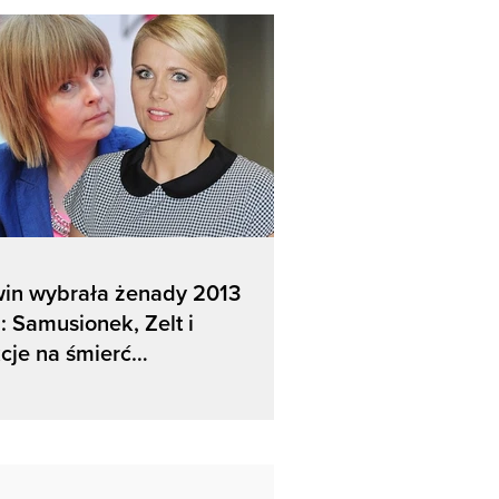
win wybrała żenady 2013
: Samusionek, Zelt i
cje na śmierć…