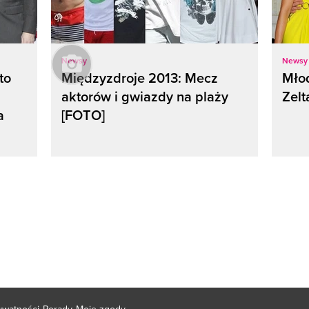
Newsy
Newsy
to
Międzyzdroje 2013: Mecz
Młod
aktorów i gwiazdy na plaży
Zelt
a
[FOTO]
rywatności
Porady
Moje zgody