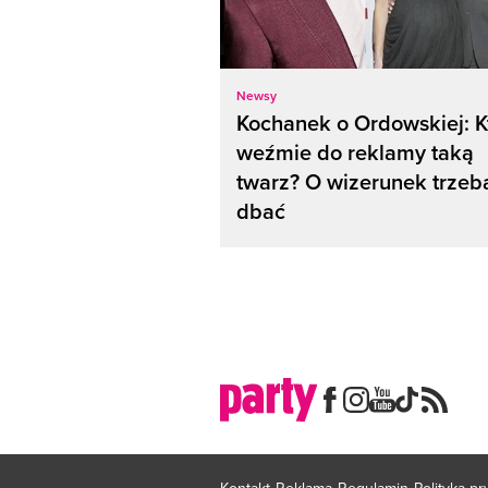
Newsy
Kochanek o Ordowskiej: K
weźmie do reklamy taką
twarz? O wizerunek trzeb
dbać
Kontakt
Reklama
Regulamin
Polityka p