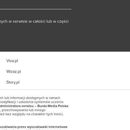
ych w serwisie w całości lub w części
Viva.pl
Wizaz.pl
Story.pl
ych lub informacji dostępnych w ramach
modyfikacji i szkolenia systemów uczenia
dministratora serwisu – Burda Media Polska
a, przechowywania lub innego
eż bez względu na charakter tych treści,
yszukiwania przez wyszukiwarki internetowe