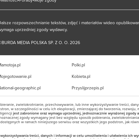
Dalsze rozpowszechnianie tekstów, zdjęć i materiałów wideo opublikowan
wymaga uprzedniej zgody wydawcy.
©BURDA MEDIA POLSKA SP. Z O. O. 2026
amotoja.pl
Polki.pl
ojegotowanie.pl
Kobieta.pl
ational-geographic.pl
Przyslijprzepis.pl
bieranie, zwielokrotnianie, przechowywanie, lub inne wykorzystywanie treści, dan
tron, w szczególności w celu ich eksploracji, zmierzającej do tworzenia, rozwoju, 
ligencji
jest zabronione oraz wymaga uprzedniej, jednoznacznie wyrażonej zgody a
noznacznej zgody wymagany jest bez względu sposób pobierania, zwielokrotniani
i dostępnych w ramach niniejszego serwisu oraz wszystkich jego podstron, jak równi
korzystywania treści, danych i informacji w celu umożliwienia i ułatwienia ich w