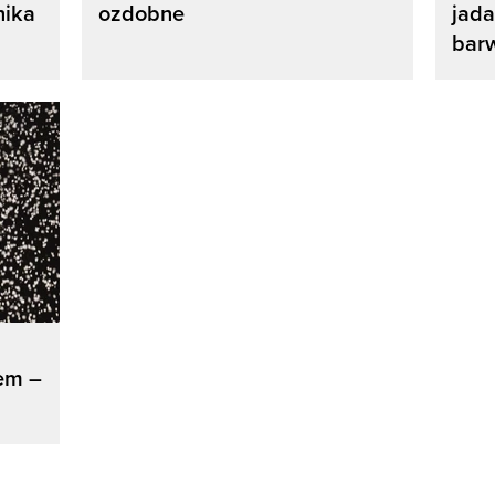
nika
ozdobne
jad
barw
rem –