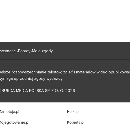
rywatności
Porady
Moje zgody
Dalsze rozpowszechnianie tekstów, zdjęć i materiałów wideo opublikowan
wymaga uprzedniej zgody wydawcy.
©BURDA MEDIA POLSKA SP. Z O. O. 2026
amotoja.pl
Polki.pl
ojegotowanie.pl
Kobieta.pl