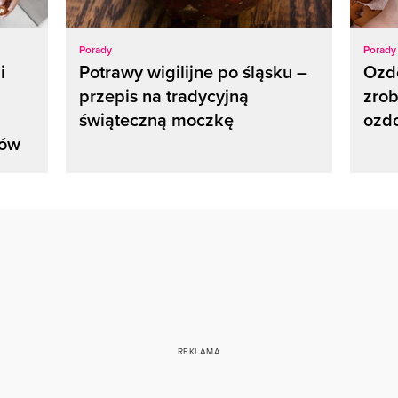
Porady
Porady
i
Potrawy wigilijne po śląsku –
Ozd
przepis na tradycyjną
zrob
świąteczną moczkę
ozd
ków