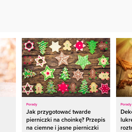
Porady
Porady
Jak przygotować twarde
Dek
pierniczki na choinkę? Przepis
lukr
na ciemne i jasne pierniczki
rozt