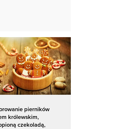
orowanie pierników
em królewskim,
opioną czekoladą,