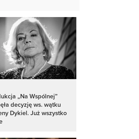
dukcja „Na Wspólnej”
ęła decyzję ws. wątku
ny Dykiel. Już wszystko
e