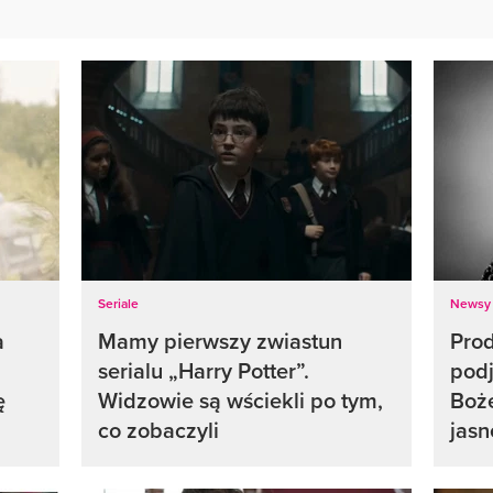
Seriale
Newsy
a
Mamy pierwszy zwiastun
Pro
serialu „Harry Potter”.
podj
ę
Widzowie są wściekli po tym,
Boże
co zobaczyli
jasn