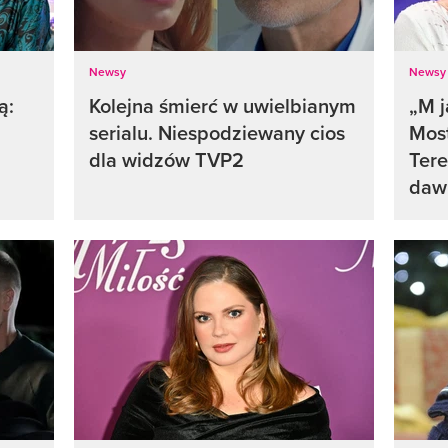
Newsy
Newsy
ą:
Kolejna śmierć w uwielbianym
„M j
serialu. Niespodziewany cios
Mos
dla widzów TVP2
Tere
daw