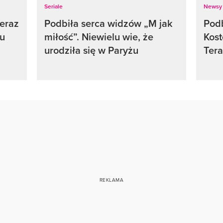
Seriale
Newsy
teraz
Podbiła serca widzów „M jak
Podb
iu
miłość”. Niewielu wie, że
Kost
urodziła się w Paryżu
Tera