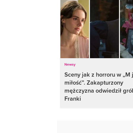
Newsy
Sceny jak z horroru w „M 
miłość”. Zakapturzony
mężczyzna odwiedził gró
Franki