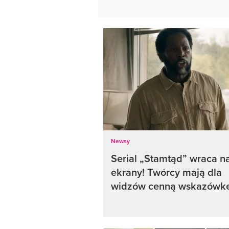
Newsy
Serial „Stamtąd” wraca n
ekrany! Twórcy mają dla
widzów cenną wskazówk