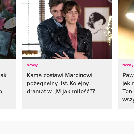
Newsy
Newsy
jak
Kama zostawi Marcinowi
Pawe
pożegnalny list. Kolejny
jak 
b
dramat w „M jak miłość”?
Ten 
wszy