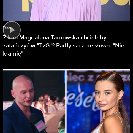
Wideo
Z kim Magdalena Tarnowska chciałaby
zatańczyć w "TzG"? Padły szczere słowa: "Nie
kłamię"