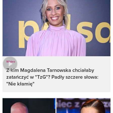
Wideo
Z kim Magdalena Tarnowska chciałaby
zatańczyć w "TzG"? Padły szczere słowa:
"Nie kłamię"