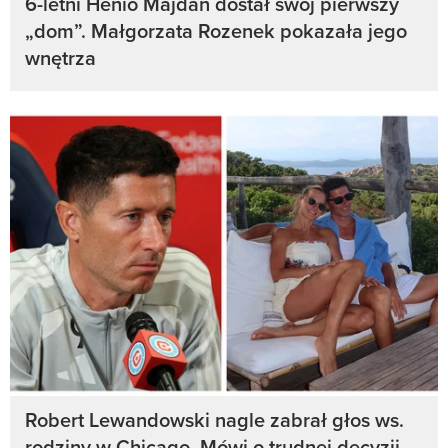
6-letni Henio Majdan dostał swój pierwszy
„dom”. Małgorzata Rozenek pokazała jego
wnętrza
Robert Lewandowski nagle zabrał głos ws.
rodziny w Chicago. Mówi o trudnej decyzji