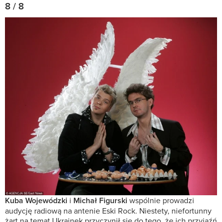
8 / 8
Kuba Wojewódzki
i
Michał Figurski
wspólnie prowadzi
audycję radiową na antenie Eski Rock. Niestety, niefortunny
żart na temat Ukrainek przyczynił się do tego, że ich przyjaźń