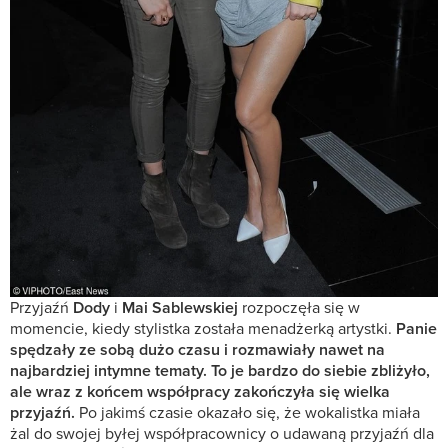
Przyjaźń
Dody
i
Mai Sablewskiej
rozpoczęła się w
momencie, kiedy stylistka została menadżerką artystki.
Panie
spędzały ze sobą dużo czasu i rozmawiały nawet na
najbardziej intymne tematy. To je bardzo do siebie zbliżyło,
ale wraz z końcem współpracy zakończyła się wielka
przyjaźń.
Po jakimś czasie okazało się, że wokalistka miała
żal do swojej byłej współpracownicy o udawaną przyjaźń dla