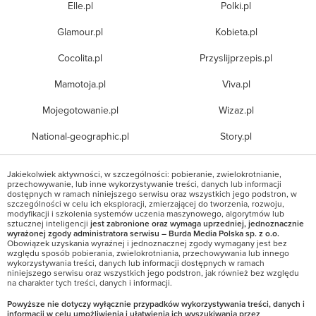
Elle.pl
Polki.pl
Glamour.pl
Kobieta.pl
Cocolita.pl
Przyslijprzepis.pl
Mamotoja.pl
Viva.pl
Mojegotowanie.pl
Wizaz.pl
National-geographic.pl
Story.pl
Jakiekolwiek aktywności, w szczególności: pobieranie, zwielokrotnianie,
przechowywanie, lub inne wykorzystywanie treści, danych lub informacji
dostępnych w ramach niniejszego serwisu oraz wszystkich jego podstron, w
szczególności w celu ich eksploracji, zmierzającej do tworzenia, rozwoju,
modyfikacji i szkolenia systemów uczenia maszynowego, algorytmów lub
sztucznej inteligencji
jest zabronione oraz wymaga uprzedniej, jednoznacznie
wyrażonej zgody administratora serwisu – Burda Media Polska sp. z o.o.
Obowiązek uzyskania wyraźnej i jednoznacznej zgody wymagany jest bez
względu sposób pobierania, zwielokrotniania, przechowywania lub innego
wykorzystywania treści, danych lub informacji dostępnych w ramach
niniejszego serwisu oraz wszystkich jego podstron, jak również bez względu
na charakter tych treści, danych i informacji.
Powyższe nie dotyczy wyłącznie przypadków wykorzystywania treści, danych i
informacji w celu umożliwienia i ułatwienia ich wyszukiwania przez