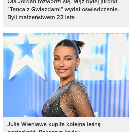
Ola Jordan rozwodzi się. Mąż byłej jurorki
"Tańca z Gwiazdami" wydał oświadczenie.
Byli małżeństwem 22 lata
Julia Wieniawa kupiła kolejna leśną
posiadłość. Pokazała kadry