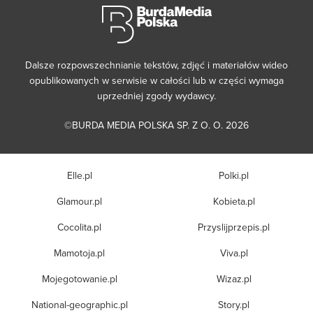
Dalsze rozpowszechnianie tekstów, zdjęć i materiałów wideo
opublikowanych w serwisie w całości lub w części wymaga
uprzedniej zgody wydawcy.
©BURDA MEDIA POLSKA SP. Z O. O. 2026
Elle.pl
Polki.pl
Glamour.pl
Kobieta.pl
Cocolita.pl
Przyslijprzepis.pl
Mamotoja.pl
Viva.pl
Mojegotowanie.pl
Wizaz.pl
National-geographic.pl
Story.pl