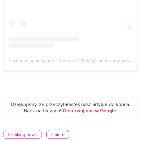
Post udostępniony przez YouSane? Molt (@connormurphyofficial)
Dziękujemy, że przeczytałaś/eś nasz artykuł do końca.
Bądź na bieżąco!
Obserwuj nas w Google
.
breaking news
śmierć