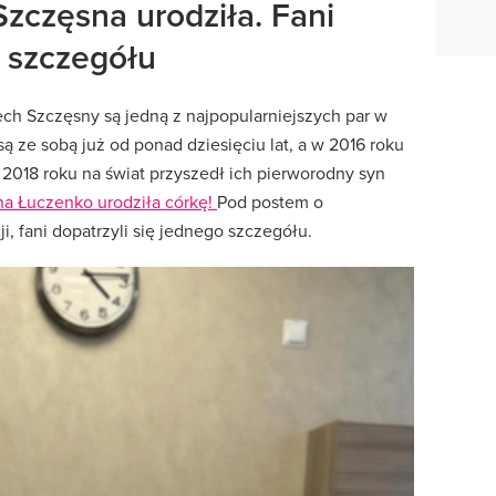
zczęsna urodziła. Fani
o szczegółu
ech Szczęsny są jedną z najpopularniejszych par w
ą ze sobą już od ponad dziesięciu lat, a w 2016 roku
2018 roku na świat przyszedł ich pierworodny syn
na Łuczenko urodziła córkę!
Pod postem o
i, fani dopatrzyli się jednego szczegółu.