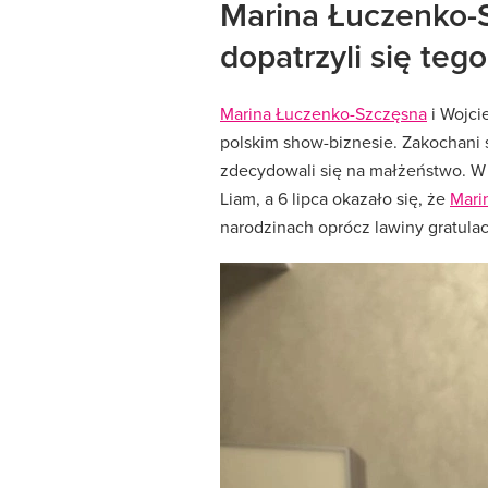
Marina Łuczenko-S
dopatrzyli się teg
Marina Łuczenko-Szczęsna
i Wojci
polskim show-biznesie. Zakochani s
zdecydowali się na małżeństwo. W 
Liam, a 6 lipca okazało się, że
Mari
narodzinach oprócz lawiny gratulacj