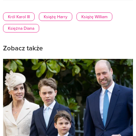
Król Karol III
Książę Harry
Książę William
Księżna Diana
Zobacz także