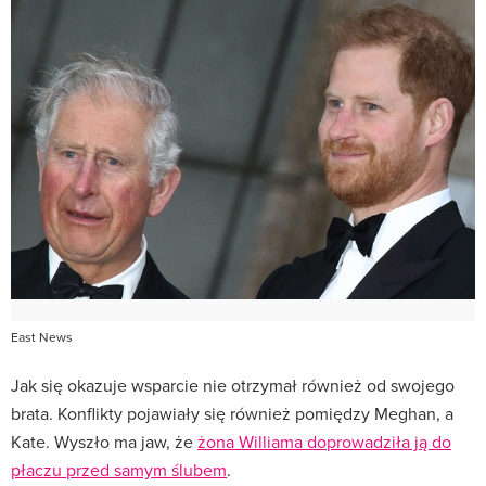
East News
Jak się okazuje wsparcie nie otrzymał również od swojego
brata. Konflikty pojawiały się również pomiędzy Meghan, a
Kate. Wyszło ma jaw, że
żona Williama doprowadziła ją do
płaczu przed samym ślubem
.