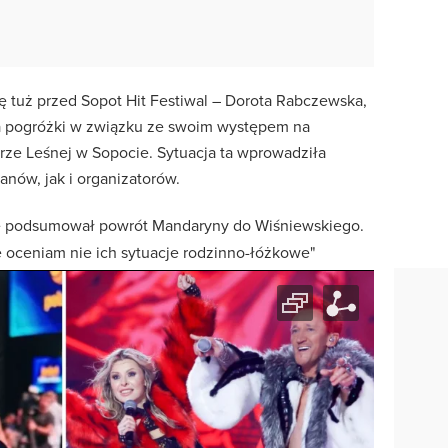
ę tuż przed Sopot Hit Festiwal – Dorota Rabczewska,
ła pogróżki w związku ze swoim występem na
e Leśnej w Sopocie. Sytuacja ta wprowadziła
nów, jak i organizatorów.
e podsumował powrót Mandaryny do Wiśniewskiego.
ie oceniam nie ich sytuacje rodzinno-łóżkowe"