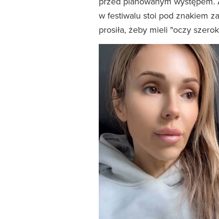
przed planowanym występem. Art
w festiwalu stoi pod znakiem z
prosiła, żeby mieli "oczy szero