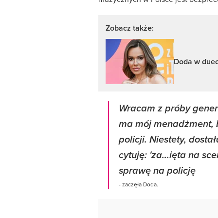
Zobacz także:
Doda w dueci
Wracam z próby genera
ma mój menadżment, bo
policji. Niestety, dost
cytuję: 'za...ięta na s
sprawę na policję
- zaczęła Doda.