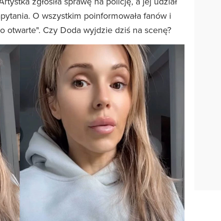
ystka zgłosiła sprawę na policję, a jej udział
apytania. O wszystkim poinformowała fanów i
ko otwarte". Czy Doda wyjdzie dziś na scenę?