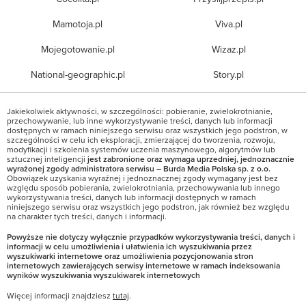
Mamotoja.pl
Viva.pl
Mojegotowanie.pl
Wizaz.pl
National-geographic.pl
Story.pl
Jakiekolwiek aktywności, w szczególności: pobieranie, zwielokrotnianie,
przechowywanie, lub inne wykorzystywanie treści, danych lub informacji
dostępnych w ramach niniejszego serwisu oraz wszystkich jego podstron, w
szczególności w celu ich eksploracji, zmierzającej do tworzenia, rozwoju,
modyfikacji i szkolenia systemów uczenia maszynowego, algorytmów lub
sztucznej inteligencji
jest zabronione oraz wymaga uprzedniej, jednoznacznie
wyrażonej zgody administratora serwisu – Burda Media Polska sp. z o.o.
Obowiązek uzyskania wyraźnej i jednoznacznej zgody wymagany jest bez
względu sposób pobierania, zwielokrotniania, przechowywania lub innego
wykorzystywania treści, danych lub informacji dostępnych w ramach
niniejszego serwisu oraz wszystkich jego podstron, jak również bez względu
na charakter tych treści, danych i informacji.
Powyższe nie dotyczy wyłącznie przypadków wykorzystywania treści, danych i
informacji w celu umożliwienia i ułatwienia ich wyszukiwania przez
wyszukiwarki internetowe oraz umożliwienia pozycjonowania stron
internetowych zawierających serwisy internetowe w ramach indeksowania
wyników wyszukiwania wyszukiwarek internetowych
Więcej informacji znajdziesz
tutaj
.