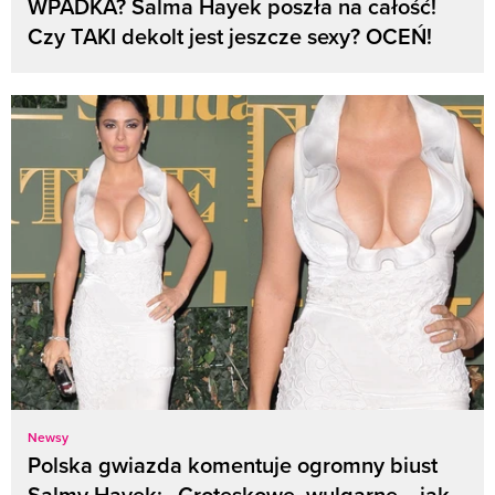
WPADKA? Salma Hayek poszła na całość!
Czy TAKI dekolt jest jeszcze sexy? OCEŃ!
Newsy
Polska gwiazda komentuje ogromny biust
Salmy Hayek: „Groteskowe, wul­garne… jak