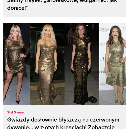
donice!”
Styl Gwiazd
Gwiazdy dosłownie błyszczą na czerwonym
dywanie… w złotych kreacjach! Zobaczcie