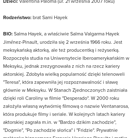
Dzieci:
Valentina Paloma (ur. 21 września 2007 roku)
Rodzeństwo:
brat Sami Hayek
BIO:
Salma Hayek, a właściwie Salma Valgarma Hayek
Jiménez-Pinault, urodziła się 2 września 1966 roku. Jest
meksykańską aktorką, ale też producentką i reżyserką.
Rozpoczęła studia na Uniwersytecie Iberoamerykańskim w
Meksyku, jednak zrezygnowała z nich na rzecz kariery
aktorskiej. Zdobyła wielką popularność dzięki telenoweli
"Teresa", która zapewniła jej rozpoznawalność i sławę
głównie w Meksyku. W Stanach Zjednoczonych zaistniała
dzięki roli Caroliny w filmie "Desperado". W 2000 roku
założyła własną wytwórnię filmową o nazwie Ventanarosa,
która produkuje filmy i seriale. W kolejnych latach kariery
aktorskiej zagrała m.in. w "Bardzo dzikim zachodzie",
"Dogmie", "Po zachodzie słońca" i "Fridzie". Prywatnie