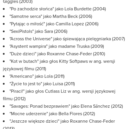
Giggles (2003)
"Po zachodzie słońca" jako Lola Burdette (2004)
"Samotne serca" jako Martha Beck (2006)
"Pytając o miłość" jako Camilla Lopez (2006)
"SexiPistols" jako Sara (2006)
"Across the Universe" jako śpiewająca pielęgniarka (2007)
"Asystent wampira" jako madame Truska (2009)
"Duże dzieci" jako Roxanne Chase-Feder (2010)
"Kot w butach" jako głos Kitty Softpaws w ang. wersji
językowej filmu (2011)
"Americano" jako Lola (2011)
"Życie to jest to" jako Luisa (2011)
"Piraci!" jako głos Cutlass Liz w ang. wersji językowej
filmu (2012)
"Savages: Ponad bezprawiem" jako Elena Sánchez (2012)
"Mocne uderzenie" jako Bella Flores (2012)
"Jeszcze większe dzieci" jako Roxanne Chase-Feder
(2013)