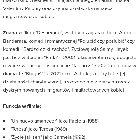
małżonka biznesmena François-Henriego Pinaulta i matka
Valentiny Palomy oraz czynna działaczka na rzecz
imigrantów oraz kobiet.
Znana z:
filmu "Desperado", w którym zagrała u boku Antonia
Banderasa, komedii romantycznej "Polubić czy poślubić" czy
komedii "Bardzo dziki zachód". Życiową rolą Salmy Hayek
jest bez wątpienia "Frida" z 2002 roku. Świetną rolę odegrała
również w amerykańskim hicie "Jak boss" z 2020 roku oraz w
dramacie "Błogość" z 2021 roku. Aktorkę znamy też z jej
działalności charytatywnej, a szczególnie z pracy na rzecz
dyskryminowanych imigrantów i maltretowanych kobiet.
Funkcja w filmie:
"Un nuevo amanecer" jako Fabiola (1988)
"Teresa" jako Teresa (1989)
"Życie jak sen" jako Carmela (1992)