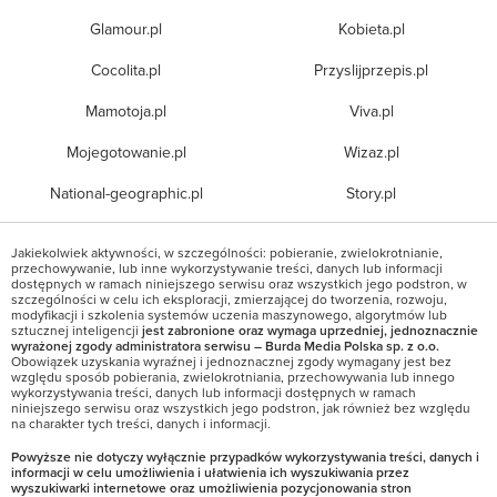
Glamour.pl
Kobieta.pl
Cocolita.pl
Przyslijprzepis.pl
Mamotoja.pl
Viva.pl
Mojegotowanie.pl
Wizaz.pl
National-geographic.pl
Story.pl
Jakiekolwiek aktywności, w szczególności: pobieranie, zwielokrotnianie,
przechowywanie, lub inne wykorzystywanie treści, danych lub informacji
dostępnych w ramach niniejszego serwisu oraz wszystkich jego podstron, w
szczególności w celu ich eksploracji, zmierzającej do tworzenia, rozwoju,
modyfikacji i szkolenia systemów uczenia maszynowego, algorytmów lub
sztucznej inteligencji
jest zabronione oraz wymaga uprzedniej, jednoznacznie
wyrażonej zgody administratora serwisu – Burda Media Polska sp. z o.o.
Obowiązek uzyskania wyraźnej i jednoznacznej zgody wymagany jest bez
względu sposób pobierania, zwielokrotniania, przechowywania lub innego
wykorzystywania treści, danych lub informacji dostępnych w ramach
niniejszego serwisu oraz wszystkich jego podstron, jak również bez względu
na charakter tych treści, danych i informacji.
Powyższe nie dotyczy wyłącznie przypadków wykorzystywania treści, danych i
informacji w celu umożliwienia i ułatwienia ich wyszukiwania przez
wyszukiwarki internetowe oraz umożliwienia pozycjonowania stron