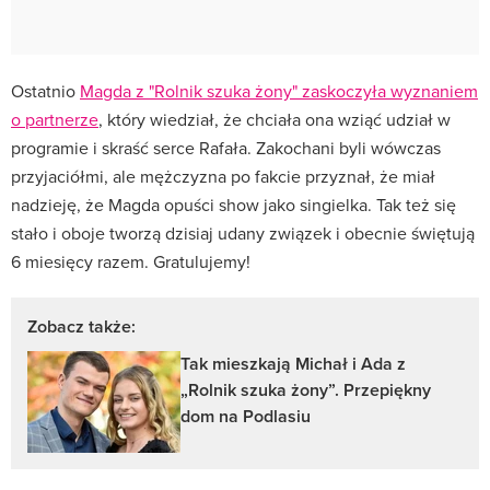
Ostatnio
Magda z "Rolnik szuka żony" zaskoczyła wyznaniem
o partnerze
, który wiedział, że chciała ona wziąć udział w
programie i skraść serce Rafała. Zakochani byli wówczas
przyjaciółmi, ale mężczyzna po fakcie przyznał, że miał
nadzieję, że Magda opuści show jako singielka. Tak też się
stało i oboje tworzą dzisiaj udany związek i obecnie świętują
6 miesięcy razem. Gratulujemy!
Zobacz także:
Tak mieszkają Michał i Ada z
„Rolnik szuka żony”. Przepiękny
dom na Podlasiu