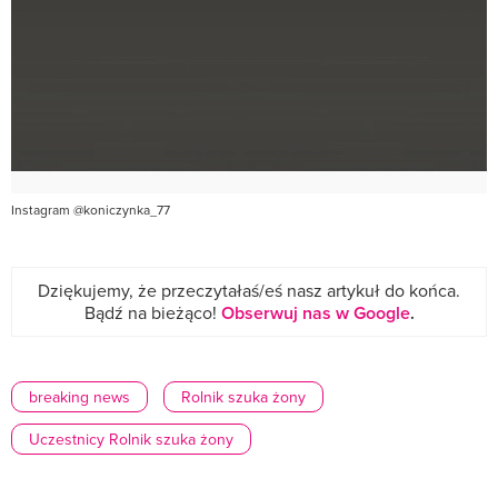
Instagram @koniczynka_77
Dziękujemy, że przeczytałaś/eś nasz artykuł do końca.
Bądź na bieżąco!
Obserwuj nas w Google
.
breaking news
Rolnik szuka żony
Uczestnicy Rolnik szuka żony