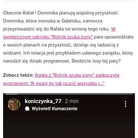
Obecnie Rafał i Dominika planują wspólną przyszłość.
Dominika, która mieszka w Gdańsku, zamierza
przeprowadzić się do Rafała na wiosnę tego roku.
W
świątecznym odcinku "Rolnik szuka żony"
para opowiedziała
o swoich planach na przyszłość, dzieląc się radością z
widzami. Ich relacja jest przykładem udanego związku, który
narodził się dzięki programowi. Śledzicie losy tej pary?
Zobacz także:
Agata z "Rolnik szuka żony" zaskoczyła
wyznaniem: "A może by tak rzucić wszystko i..."