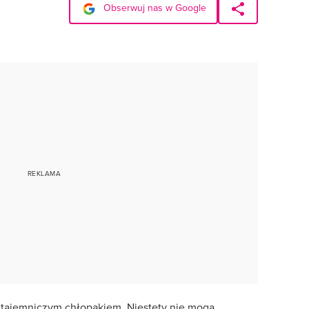
Obserwuj nas w Google
 tajemniczym chłopakiem. Niestety nie mogą