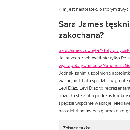
Kim jest nastolatek, o którym zwyc
Sara James tęskni
zakochana?
Sara James zdobyła "złoty przycis
Jej sukces zachwycił nie tylko Pol
występ Sary James w "America's Got
Jednak zanim uzdolniona nastolatka
wakacjami. Lato spędziła w gronie r
Levi Díaz. Levi Díaz to reprezentan
poznała się z nim podczas konkursu
spędzili wspólnie wakacje. Niedaw
nastolatki pojawiły się urocze zdjęc
Zobacz także: