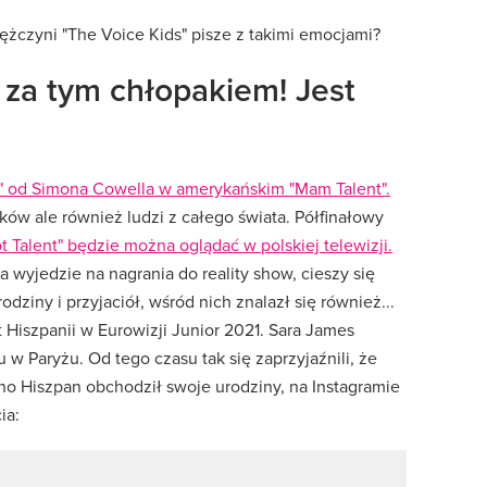
iężczyni "The Voice Kids" pisze z takimi emocjami?
 za tym chłopakiem! Jest
k" od Simona Cowella w amerykańskim "Mam Talent".
aków ale również ludzi z całego świata. Półfinałowy
 Talent" będzie można oglądać w polskiej telewizji.
 wyjedzie na nagrania do reality show, cieszy się
odziny i przyjaciół, wśród nich znalazł się również...
t Hiszpanii w Eurowizji Junior 2021. Sara James
 w Paryżu. Od tego czasu tak się zaprzyjaźnili, że
no Hiszpan obchodził swoje urodziny, na Instagramie
ia: