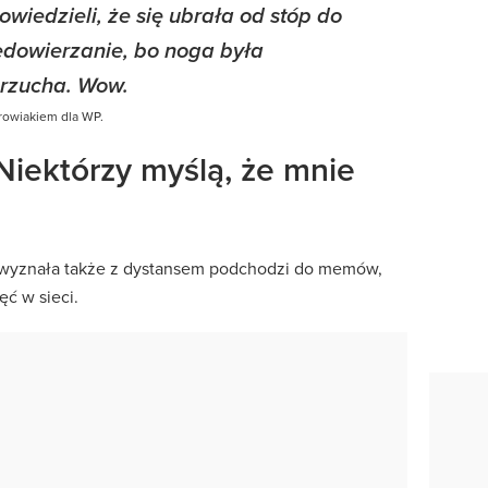
 powiedzieli, że się ubrała od stóp do
iedowierzanie, bo noga była
brzucha. Wow.
rowiakiem dla WP.
Niektórzy myślą, że mnie
wyznała także z dystansem podchodzi do memów,
ęć w sieci.