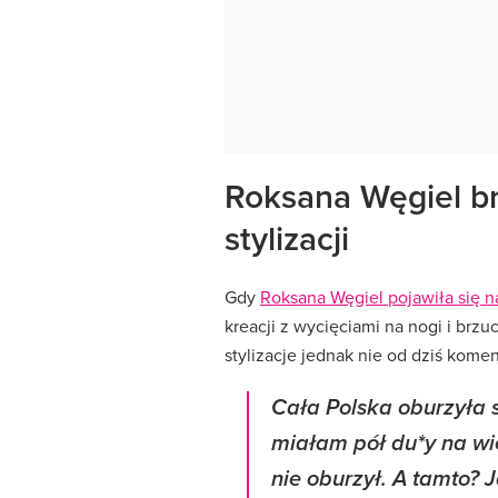
Roksana Węgiel b
stylizacji
Gdy
Roksana Węgiel pojawiła się n
kreacji z wycięciami na nogi i brz
stylizacje jednak nie od dziś kome
Cała Polska oburzyła si
miałam pół du*y na wie
nie oburzył. A tamto? 