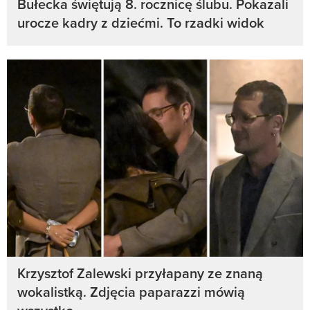
Bułecka świętują 8. rocznicę ślubu. Pokazali
urocze kadry z dziećmi. To rzadki widok
Krzysztof Zalewski przyłapany ze znaną
wokalistką. Zdjęcia paparazzi mówią