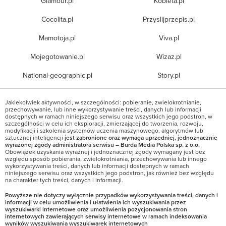
Glamour.pl
Kobieta.pl
Cocolita.pl
Przyslijprzepis.pl
Mamotoja.pl
Viva.pl
Mojegotowanie.pl
Wizaz.pl
National-geographic.pl
Story.pl
Jakiekolwiek aktywności, w szczególności: pobieranie, zwielokrotnianie,
przechowywanie, lub inne wykorzystywanie treści, danych lub informacji
dostępnych w ramach niniejszego serwisu oraz wszystkich jego podstron, w
szczególności w celu ich eksploracji, zmierzającej do tworzenia, rozwoju,
modyfikacji i szkolenia systemów uczenia maszynowego, algorytmów lub
sztucznej inteligencji
jest zabronione oraz wymaga uprzedniej, jednoznacznie
wyrażonej zgody administratora serwisu – Burda Media Polska sp. z o.o.
Obowiązek uzyskania wyraźnej i jednoznacznej zgody wymagany jest bez
względu sposób pobierania, zwielokrotniania, przechowywania lub innego
wykorzystywania treści, danych lub informacji dostępnych w ramach
niniejszego serwisu oraz wszystkich jego podstron, jak również bez względu
na charakter tych treści, danych i informacji.
Powyższe nie dotyczy wyłącznie przypadków wykorzystywania treści, danych i
informacji w celu umożliwienia i ułatwienia ich wyszukiwania przez
wyszukiwarki internetowe oraz umożliwienia pozycjonowania stron
internetowych zawierających serwisy internetowe w ramach indeksowania
wyników wyszukiwania wyszukiwarek internetowych