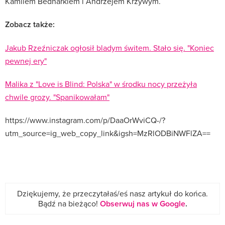
Kamilem Bednarkiem i Andrzejem Krzywym.
Zobacz także:
Jakub Rzeźniczak ogłosił bladym świtem. Stało się. "Koniec
pewnej ery"
Malika z "Love is Blind: Polska" w środku nocy przeżyła
chwile grozy. "Spanikowałam"
https://www.instagram.com/p/DaaOrWviCQ-/?
utm_source=ig_web_copy_link&igsh=MzRlODBiNWFlZA==
Dziękujemy, że przeczytałaś/eś nasz artykuł do końca.
Bądź na bieżąco!
Obserwuj nas w Google
.