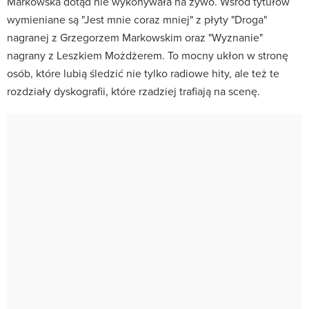
Markowska dotąd nie wykonywała na żywo. Wśród tytułów
wymieniane są "Jest mnie coraz mniej" z płyty "Droga"
nagranej z Grzegorzem Markowskim oraz "Wyznanie"
nagrany z Leszkiem Możdżerem. To mocny ukłon w stronę
osób, które lubią śledzić nie tylko radiowe hity, ale też te
rozdziały dyskografii, które rzadziej trafiają na scenę.