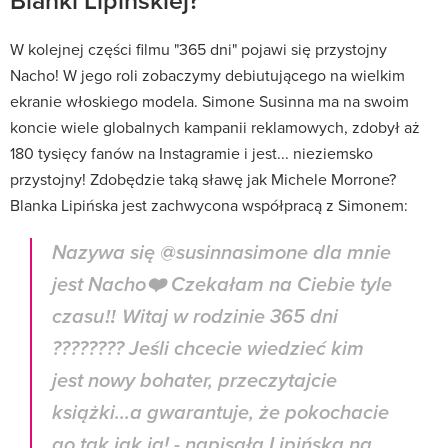
Blanki Lipińskiej?
W kolejnej części filmu "365 dni" pojawi się przystojny
Nacho! W jego roli zobaczymy debiutującego na wielkim
ekranie włoskiego modela. Simone Susinna ma na swoim
koncie wiele globalnych kampanii reklamowych, zdobył aż
180 tysięcy fanów na Instagramie i jest... nieziemsko
przystojny! Zdobędzie taką sławę jak Michele Morrone?
Blanka Lipińska jest zachwycona współpracą z Simonem:
Nazywa się @susinnasimone dla mnie
jest Nacho❤️ Czekałam na Ciebie tyle
czasu‼️ Witaj w rodzinie 365 dni
???????? Jeśli chcecie wiedzieć kim
jest nowy bohater, przeczytajcie
książki...a gwarantuje, że pokochacie
go tak jak ja! - napisała Lipińska na