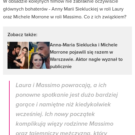
W obsadzie kolejnych filmów nie zabraknie oczywiście
głównych bohaterów - Anny Marii Siekluckiej w roli Laury
oraz Michele Morrone w roli Massimo. Co z ich związkiem?
Zobacz także:
Anna-Maria Sieklucka i Michele
Morrone pojawili się razem w
Warszawie. Aktor nagle wyznał to
publicznie
Laura i Massimo powracają, a ich
ponowne spotkanie jest dużo bardziej
gorące i namiętne niż kiedykolwiek
wcześniej. Ich nowy początek
komplikują więzy rodzinne Massimo
oraz tajemniczy mężczyzna, który