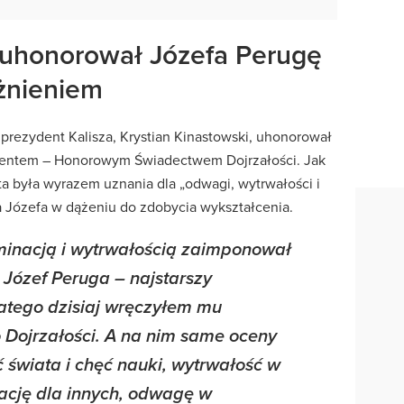
 uhonorował Józefa Perugę
żnieniem
 prezydent Kalisza, Krystian Kinastowski, uhonorował
entem – Honorowym Świadectwem Dojrzałości. Jak
ta była wyrazem uznania dla „odwagi, wytrwałości i
 Józefa w dążeniu do zdobycia wykształcenia.
minacją i wytrwałością zaimponował
n Józef Peruga – najstarszy
latego dzisiaj wręczyłem mu
Dojrzałości. A na nim same oceny
 świata i chęć nauki, wytrwałość w
rację dla innych, odwagę w