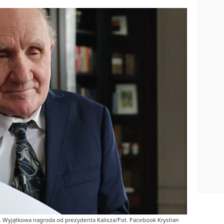
 Wyjątkowa nagroda od prezydenta Kalisza/Fot. Facebook Krystian