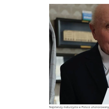
Najstarszy maturzysta w Polsce uhonorowany.