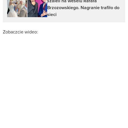
szaleli na weselu Rafała
Brzozowskiego. Nagranie trafiło do
sieci
Zobaczcie wideo: