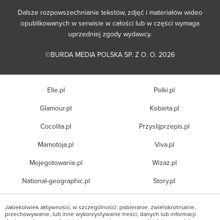
Dalsze rozpowszechnianie tekstów, zdjęć i materiałów wideo
opublikowanych w serwisie w całości lub w części wymaga
uprzedniej zgody wydawcy.
©BURDA MEDIA POLSKA SP. Z O. O. 2026
Elle.pl
Polki.pl
Glamour.pl
Kobieta.pl
Cocolita.pl
Przyslijprzepis.pl
Mamotoja.pl
Viva.pl
Mojegotowanie.pl
Wizaz.pl
National-geographic.pl
Story.pl
Jakiekolwiek aktywności, w szczególności: pobieranie, zwielokrotnianie,
przechowywanie, lub inne wykorzystywanie treści, danych lub informacji