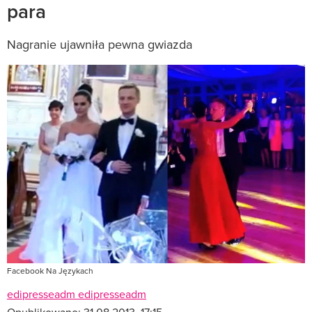
para
Nagranie ujawniła pewna gwiazda
Facebook Na Językach
edipresseadm edipresseadm