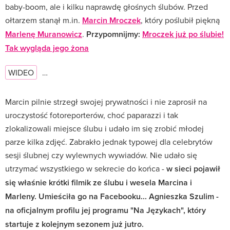
baby-boom, ale i kilku naprawdę głośnych ślubów. Przed
ołtarzem stanął m.in.
Marcin Mroczek
, który poślubił piękną
Marlenę Muranowicz
.
Przypomnijmy:
Mroczek już po ślubie!
Tak wygląda jego żona
WIDEO
…
Marcin pilnie strzegł swojej prywatności i nie zaprosił na
uroczystość fotoreporterów, choć paparazzi i tak
zlokalizowali miejsce ślubu i udało im się zrobić młodej
parze kilka zdjęć. Zabrakło jednak typowej dla celebrytów
sesji ślubnej czy wylewnych wywiadów. Nie udało się
utrzymać wszystkiego w sekrecie do końca -
w sieci pojawił
się właśnie krótki filmik ze ślubu i wesela Marcina i
Marleny. Umieściła go na Facebooku... Agnieszka Szulim -
na oficjalnym profilu jej programu "Na Językach", który
startuje z kolejnym sezonem już jutro.