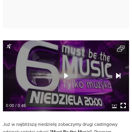
0:00 / 0:46
Już w najbliższą niedzielę zobaczymy drugi castingowy
odcinek szóstej edycji
"Must Be the Music"
. Program