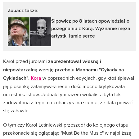
Zobacz także:
Sipowicz po 8 latach opowiedział o
pożegnaniu z Korą. Wyznanie męża
artystki łamie serce
Karol przed jurorami
zaprezentował własną i
niepowtarzalną wersję przeboju Mannamu "Cykady na
Cykladach"
.
Kora
w poprzednich edycjach, gdy ktoś śpiewał
jej piosenkę załamywała ręce i dość mocno krytykowała
uczestnika show. Jednak tym razem wokalista była tak
zadowolona z tego, co zobaczyła na scenie, że dała porwać
się zabawie.
O tym czy Karol Leśniewski przeszedł do kolejnego etapu
przekonacie się oglądając "Must Be the Music" w najbliższą