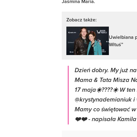
Jaśmina Maria.
Zobacz także:
Uwielbiana p
Wituś”
Dzień dobry. My już n
Mama & Tata Misza Nas
17 maja☀️????☀️ W ten
@krystynademianiuk i
Mamy co świętować w 
❤️❤️ - napisała Kamil