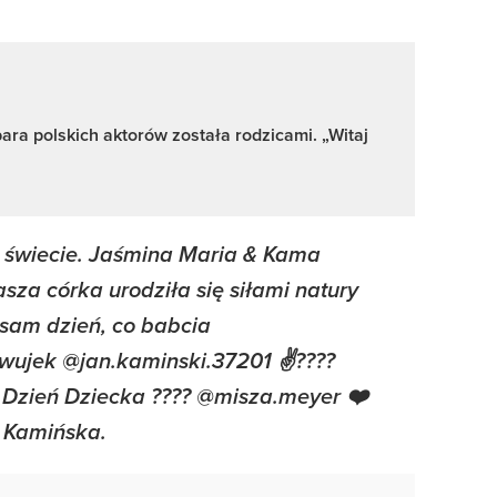
ara polskich aktorów została rodzicami. „Witaj
a świecie. Jaśmina Maria & Kama
za córka urodziła się siłami natury
 sam dzień, co babcia
 wujek @jan.kaminski.37201 ✌????
Dzień Dziecka ???? @misza.meyer ❤️
a Kamińska.