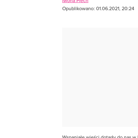
Iwona Piech
Opublikowano:
01.06.2021, 20:24
Wspaniałe wieści dotarły do nas w