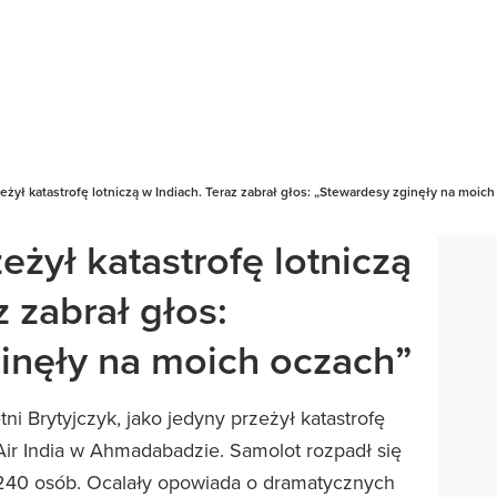
eżył katastrofę lotniczą w Indiach. Teraz zabrał głos: „Stewardesy zginęły na moic
eżył katastrofę lotniczą
z zabrał głos:
inęły na moich oczach”
i Brytyjczyk, jako jedyny przeżył katastrofę
 Air India w Ahmadabadzie. Samolot rozpadł się
d 240 osób. Ocalały opowiada o dramatycznych