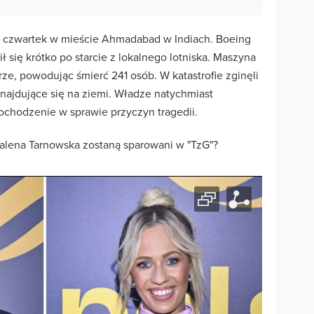
w czwartek w mieście Ahmadabad w Indiach. Boeing
bił się krótko po starcie z lokalnego lotniska. Maszyna
e, powodując śmierć 241 osób. W katastrofie zginęli
znajdujące się na ziemi. Władze natychmiast
ochodzenie w sprawie przyczyn tragedii.
alena Tarnowska zostaną sparowani w "TzG"?