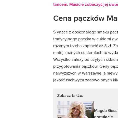
tańcem. Musicie zobaczyć jej uwod
Cena pączków Ma
Słynące z doskonałego smaku pącz
tradycyjnego pączka w cukierni gw
różanym trzeba zapłacić aż 8 zł. Z
mniej znanych cukierniach to wydate
Wszystko zależy od użytych składn
przygotowania pączków. Ceny pąc
najwyższych w Warszawie, a niewyk
jakość zachwyca zadowolonych klie
Zobacz także:
Magda Gessl
gratulacje