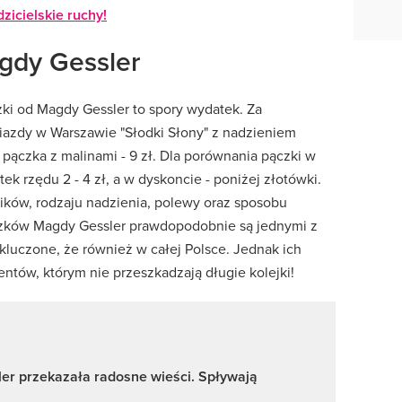
zicielskie ruchy!
gdy Gessler
ki od Magdy Gessler to spory wydatek. Za
iazdy w Warszawie "Słodki Słony" z nadzieniem
a pączka z malinami - 9 zł. Dla porównania pączki w
k rzędu 2 - 4 zł, a w dyskoncie - poniżej złotówki.
ików, rodzaju nadzienia, polewy oraz sposobu
zków Magdy Gessler prawdopodobnie są jednymi z
luczone, że również w całej Polsce. Jednak ich
ntów, którym nie przeszkadzają długie kolejki!
er przekazała radosne wieści. Spływają