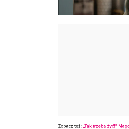
Zobacz też:
„Tak trzeba żyć!” Mag