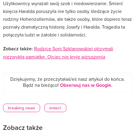
Użytkownicy wyrażali swój szok i niedowierzanie. Śmierć
księcia Haralda poruszyła nie tylko osoby śledzące życie
rodziny Hohenzollernów, ale także osoby, które dopiero teraz
poznały dramatyczną historię Josefy i Haralda. Tragedia ta
połączyła ludzi w żałobie i solidarności.
Zobacz także:
Rodzice Soni Szklanowskiej otrzymali
niezwykłą pamiątkę. Ojciec nie kryje wzruszenia
Dziękujemy, że przeczytałaś/eś nasz artykuł do końca.
Bądź na bieżąco!
Obserwuj nas w Google
.
breaking news
śmierć
Zobacz także