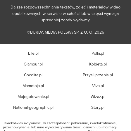
Dalsze rozpowszechnianie tekstów, zdjęć i materiałów wideo
opublikowanych w serwisie w całości lub w części wymaga
uprzedniej zgody wydawcy.
©BURDA MEDIA POLSKA SP. Z O. O. 2026
Elle.pl
Polki.pl
Glamour.pl
Kobieta.pl
Cocolita.pl
Przyslijprzepis.pl
Mamotoja.pl
Viva.pl
Mojegotowanie.pl
Wizaz.pl
National-geographic.pl
Story.pl
Jakiekolwiek aktywności, w szczególności: pobieranie, zwielokrotnianie,
przechowywanie, lub inne wykorzystywanie treści, danych lub informacji