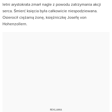
letni arystokrata zmarł nagle z powodu zatrzymania akcji
serca. Śmierć księcia była całkowicie niespodziewana.
Osierocił ciężarną żonę, księżniczkę Josefę von
Hohenzollern.