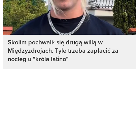
Skolim pochwalił się drugą willą w
Międzyzdrojach. Tyle trzeba zapłacić za
nocleg u "króla latino"