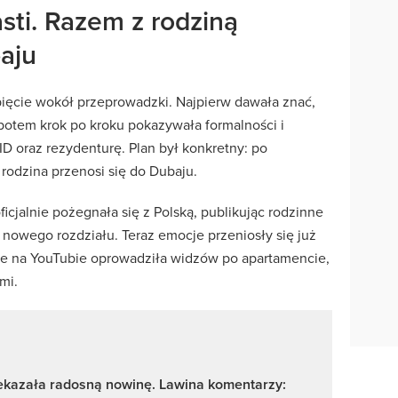
sti. Razem z rodziną
aju
pięcie wokół przeprowadzki. Najpierw dawała znać,
 potem krok po kroku pokazywała formalności i
ID oraz rezydenturę. Plan był konkretny: po
rodzina przenosi się do Dubaju.
icjalnie pożegnała się z Polską, publikując rodzinne
art nowego rozdziału. Teraz emocje przeniosły się już
le na YouTubie oprowadziła widzów po apartamencie,
mi.
zekazała radosną nowinę. Lawina komentarzy: