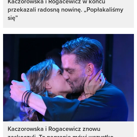
Kaczorowska i Rogacewicz w końcu
przekazali radosną nowinę. „Popłakaliśmy
się”
Kaczorowska i Rogacewicz znowu
zaskoczyli. To nagranie mówi wszystko