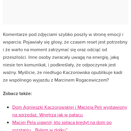
Komentarze pod zdjęciami szybko poszły w stronę emocji i
wsparcia. Pojawiały się głosy, że czasem reset jest potrzebny
i że warto na moment zatrzymać się oraz odciąć od
przeszłości. Inne osoby zwracały uwagę na energię, jaką
niesie ten komunikat, i podkreślały, że odpoczynek jest
ważny. Myślicie, że niedługo Kaczorowska opublikuje kadr
ze wspólnego wyjazdu z Marcinem Rogacewiczem?
Zobacz także:
Dom Agnieszki Kaczorowskiej i Macieja Peli wystawiony
na sprzedaż. Wnętrza jak w pałacu
Maciej Pela ujawnił, kto spłaca kredyt na dom po
rozstaniu. „Byłem w dołku”