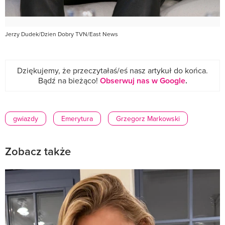
Jerzy Dudek/Dzien Dobry TVN/East News
Dziękujemy, że przeczytałaś/eś nasz artykuł do końca.
Bądź na bieżąco!
Obserwuj nas w Google
.
gwiazdy
Emerytura
Grzegorz Markowski
Zobacz także