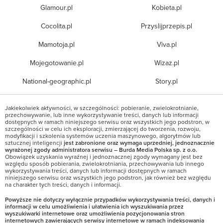
Glamour.pl
Kobieta.pl
Cocolita.pl
Przyslijprzepis.pl
Mamotoja.pl
Viva.pl
Mojegotowanie.pl
Wizaz.pl
National-geographic.pl
Story.pl
Jakiekolwiek aktywności, w szczególności: pobieranie, zwielokrotnianie,
przechowywanie, lub inne wykorzystywanie treści, danych lub informacji
dostępnych w ramach niniejszego serwisu oraz wszystkich jego podstron, w
szczególności w celu ich eksploracji, zmierzającej do tworzenia, rozwoju,
modyfikacji i szkolenia systemów uczenia maszynowego, algorytmów lub
sztucznej inteligencji
jest zabronione oraz wymaga uprzedniej, jednoznacznie
wyrażonej zgody administratora serwisu – Burda Media Polska sp. z o.o.
Obowiązek uzyskania wyraźnej i jednoznacznej zgody wymagany jest bez
względu sposób pobierania, zwielokrotniania, przechowywania lub innego
wykorzystywania treści, danych lub informacji dostępnych w ramach
niniejszego serwisu oraz wszystkich jego podstron, jak również bez względu
na charakter tych treści, danych i informacji.
Powyższe nie dotyczy wyłącznie przypadków wykorzystywania treści, danych i
informacji w celu umożliwienia i ułatwienia ich wyszukiwania przez
wyszukiwarki internetowe oraz umożliwienia pozycjonowania stron
internetowych zawierających serwisy internetowe w ramach indeksowania