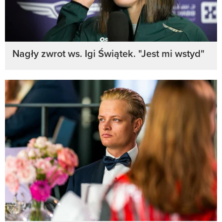
Nagły zwrot ws. Igi Świątek. "Jest mi wstyd"