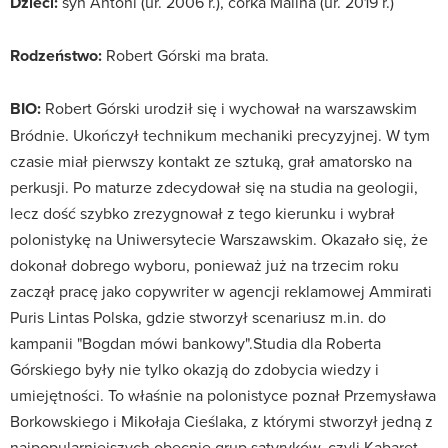
Dzieci:
syn Antoni (ur. 2006 r.), córka Malina (ur. 2019 r.)
Rodzeństwo:
Robert Górski ma brata.
BIO:
Robert Górski urodził się i wychował na warszawskim
Bródnie. Ukończył technikum mechaniki precyzyjnej. W tym
czasie miał pierwszy kontakt ze sztuką, grał amatorsko na
perkusji. Po maturze zdecydował się na studia na geologii,
lecz dość szybko zrezygnował z tego kierunku i wybrał
polonistykę na Uniwersytecie Warszawskim. Okazało się, że
dokonał dobrego wyboru, ponieważ już na trzecim roku
zaczął pracę jako copywriter w agencji reklamowej Ammirati
Puris Lintas Polska, gdzie stworzył scenariusz m.in. do
kampanii "Bogdan mówi bankowy".Studia dla Roberta
Górskiego były nie tylko okazją do zdobycia wiedzy i
umiejętności. To właśnie na polonistyce poznał Przemysława
Borkowskiego i Mikołaja Cieślaka, z którymi stworzył jedną z
najpopularniejszych obecnie grup satyryków, czyli Kabaret