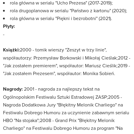
rola główna w serialu "Ucho Prezesa" (2017-2019);
rola drugoplanowa w serialu "Państwo z kartonu" (2020);
rola główna w serialu "Piękni i bezrobotni" (2021).
Płyty:
-
Książki:
2000 - tomik wierszy "Zeszyt w trzy linie",
współautorzy: Przemysław Borkowski i Mikołaj Cieślak;2012 -
"Jak zostałem premierem", współautor: Mariusz Cieślik;2019 -
"Jak zostałem Prezesem", współautor: Monika Sobień.
Nagrody:
2001 - nagroda za najlepszy tekst na
Ogólnopolskim Festiwalu Sztuki Estradowej ZASP;2005 -
Nagroda Dodatkowa Jury "Błękitny Melonik Charliego" na
Festiwalu Dobrego Humoru za uczynienie zabawnym serialu
HBO "Na stojaka";2008 - Grand Prix "Błękitny Melonik
Charliego" na Festiwalu Dobrego Humoru za program "Na