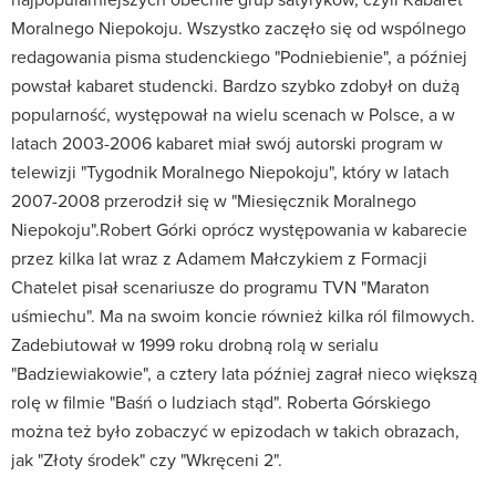
Moralnego Niepokoju. Wszystko zaczęło się od wspólnego
redagowania pisma studenckiego "Podniebienie", a później
powstał kabaret studencki. Bardzo szybko zdobył on dużą
popularność, występował na wielu scenach w Polsce, a w
latach 2003-2006 kabaret miał swój autorski program w
telewizji "Tygodnik Moralnego Niepokoju", który w latach
2007-2008 przerodził się w "Miesięcznik Moralnego
Niepokoju".Robert Górki oprócz występowania w kabarecie
przez kilka lat wraz z Adamem Małczykiem z Formacji
Chatelet pisał scenariusze do programu TVN "Maraton
uśmiechu". Ma na swoim koncie również kilka ról filmowych.
Zadebiutował w 1999 roku drobną rolą w serialu
"Badziewiakowie", a cztery lata później zagrał nieco większą
rolę w filmie "Baśń o ludziach stąd". Roberta Górskiego
można też było zobaczyć w epizodach w takich obrazach,
jak "Złoty środek" czy "Wkręceni 2".