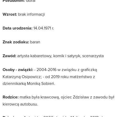
Pseudonim:
Góral
Wzrost:
brak informacji
Data urodzenia:
14.04.1971 r.
Znak zodiaku:
baran
Zawód:
artysta kabaretowy, komik i satyryk, scenarzysta
Osoby - związki:
- 2004-2016 w związku z graficzką
Katarzyną Osipowicz; - od 2019 roku małżeństwo z
dziennikarką Moniką Sobień.
Rodzice:
matka była krawcową, ojciec Zdzisław z zawodu był
kierowcą autobusu.