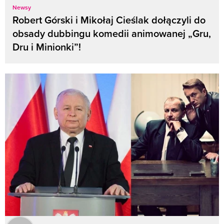
Newsy
Robert Górski i Mikołaj Cieślak dołączyli do
obsady dubbingu komedii animowanej „Gru,
Dru i Minionki”!