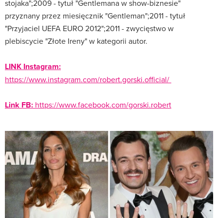
stojaka";2009 - tytuł "Gentlemana w show-biznesie"
przyznany przez miesięcznik "Gentleman";2011 - tytuł
"Przyjaciel UEFA EURO 2012";2011 - zwycięstwo w
plebiscycie "Złote Ireny" w kategorii autor.
LINK Instagram:
https://www.instagram.com/robert.gorski.official/
Link FB:
https://www.facebook.com/gorski.robert