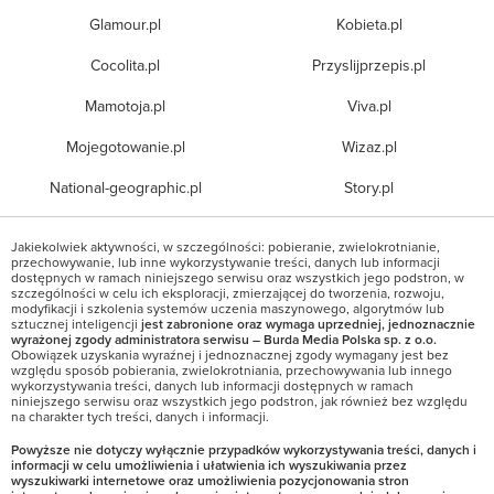
Glamour.pl
Kobieta.pl
Cocolita.pl
Przyslijprzepis.pl
Mamotoja.pl
Viva.pl
Mojegotowanie.pl
Wizaz.pl
National-geographic.pl
Story.pl
Jakiekolwiek aktywności, w szczególności: pobieranie, zwielokrotnianie,
przechowywanie, lub inne wykorzystywanie treści, danych lub informacji
dostępnych w ramach niniejszego serwisu oraz wszystkich jego podstron, w
szczególności w celu ich eksploracji, zmierzającej do tworzenia, rozwoju,
modyfikacji i szkolenia systemów uczenia maszynowego, algorytmów lub
sztucznej inteligencji
jest zabronione oraz wymaga uprzedniej, jednoznacznie
wyrażonej zgody administratora serwisu – Burda Media Polska sp. z o.o.
Obowiązek uzyskania wyraźnej i jednoznacznej zgody wymagany jest bez
względu sposób pobierania, zwielokrotniania, przechowywania lub innego
wykorzystywania treści, danych lub informacji dostępnych w ramach
niniejszego serwisu oraz wszystkich jego podstron, jak również bez względu
na charakter tych treści, danych i informacji.
Powyższe nie dotyczy wyłącznie przypadków wykorzystywania treści, danych i
informacji w celu umożliwienia i ułatwienia ich wyszukiwania przez
wyszukiwarki internetowe oraz umożliwienia pozycjonowania stron