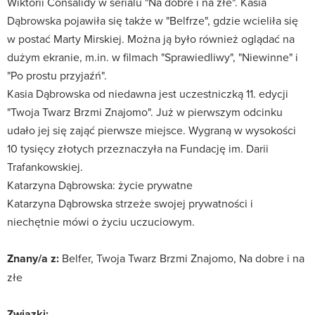
Wiktorii Consalidy w serialu "Na dobre i na złe". Kasia
Dąbrowska pojawiła się także w "Belfrze", gdzie wcieliła się
w postać Marty Mirskiej. Można ją było również oglądać na
dużym ekranie, m.in. w filmach "Sprawiedliwy", "Niewinne" i
"Po prostu przyjaźń".
Kasia Dąbrowska od niedawna jest uczestniczką 11. edycji
"Twoja Twarz Brzmi Znajomo". Już w pierwszym odcinku
udało jej się zająć pierwsze miejsce. Wygraną w wysokości
10 tysięcy złotych przeznaczyła na Fundację im. Darii
Trafankowskiej.
Katarzyna Dąbrowska: życie prywatne
Katarzyna Dąbrowska strzeże swojej prywatności i
niechętnie mówi o życiu uczuciowym.
Znany/a z:
Belfer, Twoja Twarz Brzmi Znajomo, Na dobre i na
złe
Związki:
-