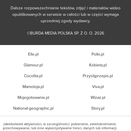
Dalsze rozpowszechnianie tekstów, zdjęć i materiałów wideo
opublikowanych w serwisie w całości lub w części wymaga
uprzedniej zgody wydawcy.
©BURDA MEDIA POLSKA SP. Z O. O. 2026
Elle.pl
Polki.pl
Glamour.pl
Kobieta.pl
Cocolita.pl
Przyslijprzepis.pl
Mamotoja.pl
Viva.pl
Mojegotowanie.pl
Wizaz.pl
National-geographic.pl
Story.pl
Jakiekolwiek aktywności, w szczególności: pobieranie, zwielokrotnianie,
przechowywanie, lub inne wykorzystywanie treści, danych lub informacji